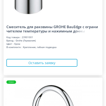
Смеситель для раковины GROHE BauEdge с ограни
чителем температуры и нажимным
д
о
н
н
ы
Код товара : 23901001
Бренд : Grohe (Германия)
Цвет : Хром
В комплекте : Крепление, гибкая подводка
Оставить заявку
Новое