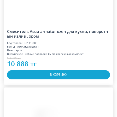
Смеситель Asua armatur ozen для кухни, поворотн
ый излив , хром
Код товара : 32111000
Бренд : ASUA (Қазақстан)
Цвет : Хром
В комплекте : гибкие подводки 45 см, крепежный комплект
13 611 тг
10 888 тг
В КОРЗИНУ