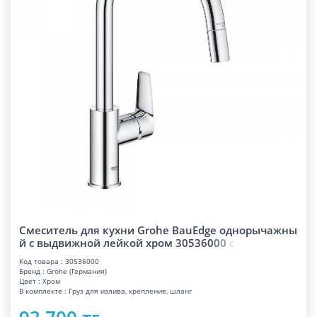
Смеситель для кухни Grohe BauEdge однорычажны
й с выдвижной лейкой хром 30536
0
0
0
с
Код товара : 30536000
Бренд : Grohe (Германия)
Цвет : Хром
В комплекте : Груз для излива, крепление, шланг