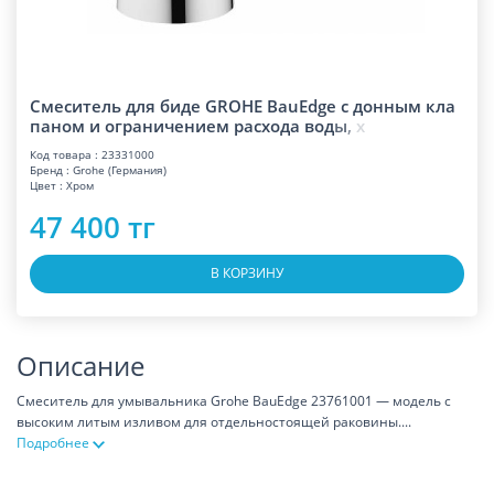
Смеситель для биде GROHE BauEdge с донным кла
паном и ограничением расхода во
д
ы
,
х
Код товара : 23331000
Бренд : Grohe (Германия)
Цвет : Хром
47 400 тг
В КОРЗИНУ
Описание
Смеситель для умывальника Grohe BauEdge 23761001​ — модель с
высоким литым изливом для отдельностоящей раковины.
...
Подробнее