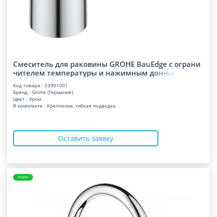
Смеситель для раковины GROHE BauEdge с ограни
чителем температуры и нажимным
д
о
н
н
ы
Код товара : 23901001
Бренд : Grohe (Германия)
Цвет : Хром
В комплекте : Крепление, гибкая подводка
Оставить заявку
Новое