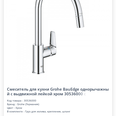
Смеситель для кухни Grohe BauEdge однорычажны
й с выдвижной лейкой хром 30536
0
0
0
с
Код товара : 30536000
Бренд : Grohe (Германия)
Цвет : Хром
В комплекте : Груз для излива, крепление, шланг