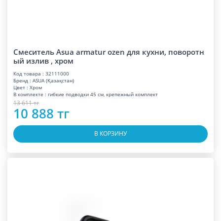
Смеситель Asua armatur ozen для кухни, поворотн
ый излив , хром
Код товара : 32111000
Бренд : ASUA (Қазақстан)
Цвет : Хром
В комплекте : гибкие подводки 45 см, крепежный комплект
13 611 тг
10 888 тг
В КОРЗИНУ