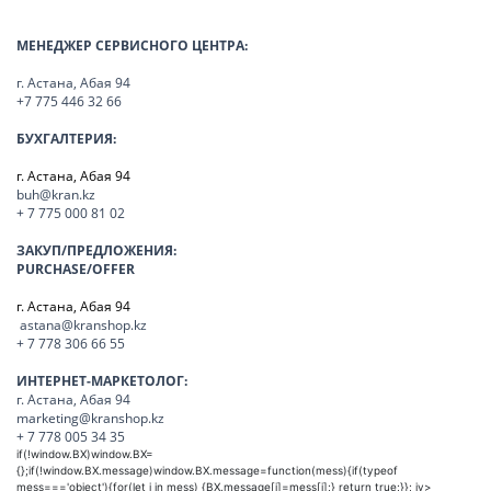
МЕНЕДЖЕР СЕРВИСНОГО ЦЕНТРА:
г. Астана, Абая 94
+7 775 446 32 66
БУХГАЛТЕРИЯ:
г. Астана, Абая 94
buh@kran.kz
+ 7 775 000 81 02
ЗАКУП/ПРЕДЛОЖЕНИЯ:
PURCHASE/OFFER
г. Астана, Абая 94
astana@kranshop.kz
+ 7 778 306 66 55
ИНТЕРНЕТ-МАРКЕТОЛОГ:
г. Астана, Абая 94
marketing@kranshop.kz
+ 7 778 005 34 35
if(!window.BX)window.BX=
{};if(!window.BX.message)window.BX.message=function(mess){if(typeof
mess==='object'){for(let i in mess) {BX.message[i]=mess[i];} return true;}};
iv>