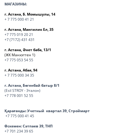
МАГАЗИНЫ:
г. Астана, Б. Момышулы, 14
+ 7 775 000 41 21
г. Астана, Мангилик Ел, 35
+7 775 019 20 21
+7 (7172) 431 431
г. Астана, Әнет баба, 13/1
(ЖК Манхэттен 1)
+7 775 053 54 55
г. Астана, Абая, 94
+ 7 775 000 34 35
г. Астана, Бөгенбай батыр 8/1
(Esil STROY - Эталон)
+7 778 001 52 55
Қарағанды:
Учетный квартал 39, Строймарт
+7 775 000 41 45
Өскемен:
Сәтпаев 39, ТНП
+7 701 234 39 65