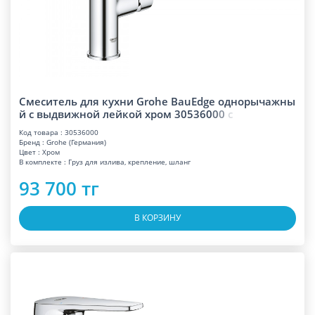
Смеситель для кухни Grohe BauEdge однорычажны
й с выдвижной лейкой хром 30536
0
0
0
с
Код товара : 30536000
Бренд : Grohe (Германия)
Цвет : Хром
В комплекте : Груз для излива, крепление, шланг
93 700 тг
В КОРЗИНУ