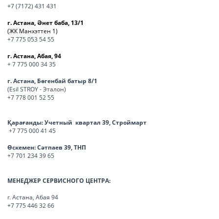
+7 (7172) 431 431
г. Астана, Әнет баба, 13/1
(ЖК Манхэттен 1)
+7 775 053 54 55
г. Астана, Абая, 94
+ 7 775 000 34 35
г. Астана, Бөгенбай батыр 8/1
(Esil STROY - Эталон)
+7 778 001 52 55
Қарағанды:
Учетный квартал 39, Строймарт
+7 775 000 41 45
Өскемен:
Сәтпаев 39, ТНП
+7 701 234 39 65
МЕНЕДЖЕР СЕРВИСНОГО ЦЕНТРА:
г. Астана, Абая 94
+7 775 446 32 66