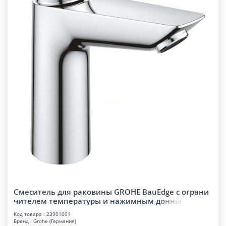
Смеситель для раковины GROHE BauEdge с ограни
чителем температуры и нажимным
д
о
н
н
ы
Код товара : 23901001
Бренд : Grohe (Германия)