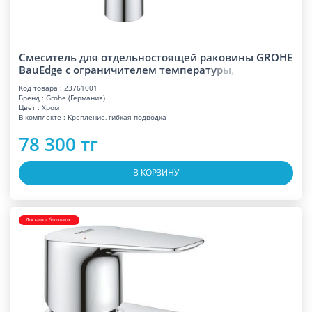
Смеситель для отдельностоящей раковины GROHE
BauEdge с ограничителем темпера
т
у
р
ы
,
Код товара : 23761001
Бренд : Grohe (Германия)
Цвет : Хром
В комплекте : Крепление, гибкая подводка
78 300 тг
В КОРЗИНУ
Доставка бесплатно