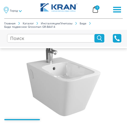
0
Город
Главная
Каталог
Инсталляции/Унитазы
Биде
Биде подвесное Grossman GR-B4414