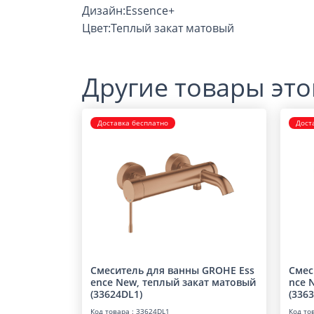
Дизайн:Essence+
Цвет:Теплый закат матовый
Другие товары это
Доставка бесплатно
Дост
Смеситель для ванны GROHE Ess
Смес
ence New, теплый закат матовый
nce 
(33624DL1)
(336
Код товара : 33624DL1
Код то