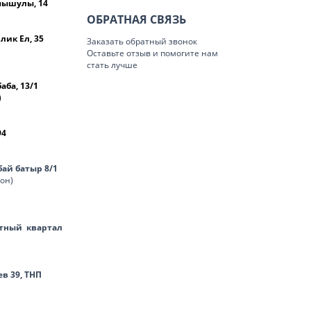
омышулы, 14
ОБРАТНАЯ СВЯЗЬ
лик Ел, 35
Заказать обратный звонок
Оставьте отзыв и помогите нам
стать лучше
баба, 13/1
)
94
нбай батыр 8/1
лон)
тный квартал
ев 39, ТНП