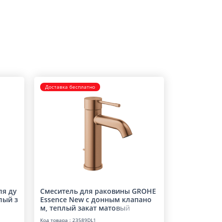
Доставка бесплатно
ля ду
Смеситель для раковины GROHE
лый з
Essence New с донным клапано
м, теплый закат мат
о
в
ы
й
Код товара : 23589DL1