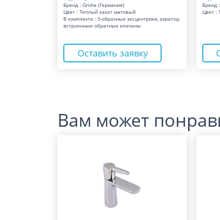
Бренд : Grohe (Германия)
Бренд :
Цвет : Теплый закат матовый
Цвет :
В комплекте : S-образные эксцентрики, аэратор,
встроенные обратные клапаны
Оставить заявку
Вам может понрав