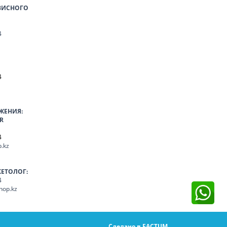
ВИСНОГО
4
4
ЖЕНИЯ:
R
4
.kz
КЕТОЛОГ:
4
hop.kz
Сделано в FACTUM