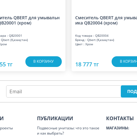
итель QBERT для умывальн
Смеситель QBERT для умыв
QB20001 (хром)
ика QB20004 (хром)
вара : QB20001
Код товара : QB20004
 Qbert (Қазақстан)
Бренд : Qbert (Қазақстан)
 Хром
Цвет : Хром
В КОРЗИНУ
В КОРЗИ
55 тг
18 777 тг
ИИ
ПУБЛИКАЦИИ
КОНТАКТЫ
роекты
Подвесные унитазы: что это такое
МАГАЗИНЫ:
и как выбрать?