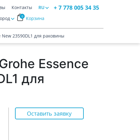
+ 7 778 005 34 35
вы
Контакты
RU
0
Город
Корзина
e New 23590DL1 для раковины
Grohe Essence
DL1 для
Оставить заявку