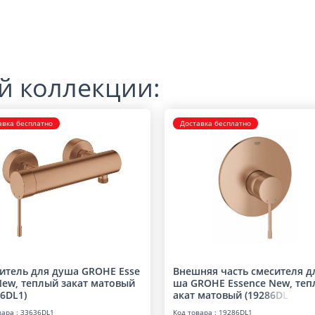
й коллекции:
авка бесплатно
Доставка бесплатно
итель для душа GROHE Esse
Внешняя часть смесителя д
New, теплый закат матовый
ша GROHE Essence New, теп
36DL1)
акат матовый (19
2
8
6
D
L
вара : 33636DL1
Код товара : 19286DL1