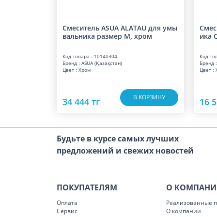
Смеситель ASUA ALATAU для умы
Смес
вальника размер M, хром
ика 
Код товара : 10140304
Код то
Бренд : ASUA (Қазақстан)
Бренд :
Цвет : Хром
Цвет :
В КОРЗИНУ
34 444 тг
16 5
Будьте в курсе самых лучших
предложений и свежих новостей
ПОКУПАТЕЛЯМ
О КОМПАН
Оплата
Реализованные п
Сервис
О компании