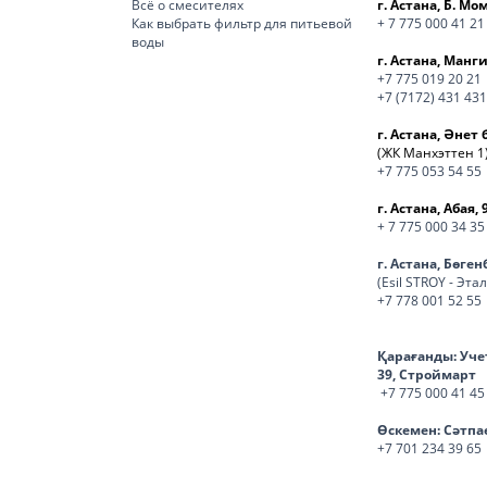
Всё о смесителях
г. Астана, Б. М
Как выбрать фильтр для питьевой
+ 7 775 000 41 21
воды
г. Астана, Манги
+7 775 019 20 21
+7 (7172) 431 431
г. Астана, Әнет 
(ЖК Манхэттен 1
+7 775 053 54 55
г. Астана, Абая, 
+ 7 775 000 34 35
г. Астана, Бөге
(Esil STROY - Эта
+7 778 001 52 55
Қарағанды:
Уче
39, Строймарт
+7 775 000 41 45
Өскемен:
Сәтпа
+7 701 234 39 65