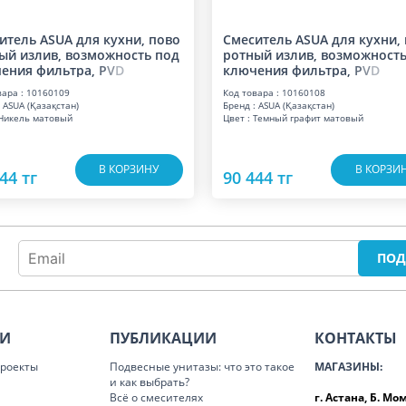
итель ASUA для кухни, пово
Смеситель ASUA для кухни,
ый излив, возможность под
ротный излив, возможность
ения фильтра,
P
V
D
ключения фильтра,
P
V
D
вара : 10160109
Код товара : 10160108
 ASUA (Қазақстан)
Бренд : ASUA (Қазақстан)
 Никель матовый
Цвет : Темный графит матовый
В КОРЗИНУ
В КОРЗИ
44 тг
90 444 тг
ИИ
ПУБЛИКАЦИИ
КОНТАКТЫ
роекты
Подвесные унитазы: что это такое
МАГАЗИНЫ:
и как выбрать?
Всё о смесителях
г. Астана, Б. М