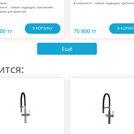
 Хром
В комплекте : гибкая подводка; креплен
лекте : гибкая подводка; крепление;
дник для фильтра
В КОРЗИНУ
В КОРЗИ
00 тг
75 800 тг
Ещё
ится: