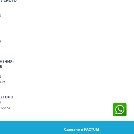
ВИСНОГО
4
4
ЖЕНИЯ:
R
4
.kz
КЕТОЛОГ:
4
hop.kz
Сделано в FACTUM