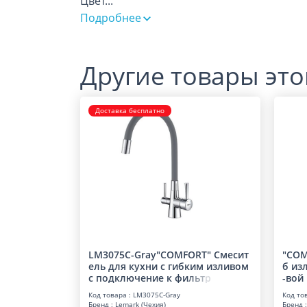
Цвет
...
Подробнее
Другие товары это
Доставка бесплатно
LM3075C-Gray"COMFORT" Смесит
"COM
ель для кухни с гибким изливом
б из
с подключение к ф
и
л
ь
т
р
-вой
Код товара : LM3075C-Gray
Код то
Бренд : Lemark (Чехия)
Бренд :