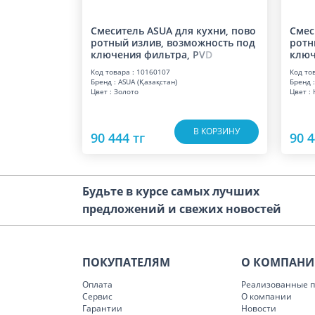
Смеситель ASUA для кухни, пово
Смес
ротный излив, возможность под
ротн
ключения фильтра,
P
V
D
ключ
Код товара : 10160107
Код то
Бренд : ASUA (Қазақстан)
Бренд :
Цвет : Золото
Цвет :
В КОРЗИНУ
90 444 тг
90 4
Будьте в курсе самых лучших
предложений и свежих новостей
ПОКУПАТЕЛЯМ
О КОМПАН
Оплата
Реализованные п
Сервис
О компании
Гарантии
Новости