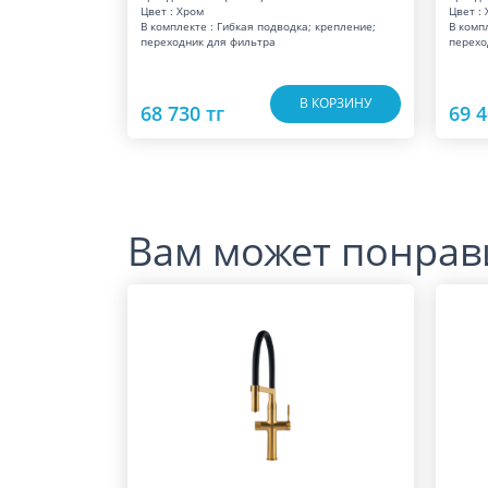
Цвет : Хром
Цвет :
В комплекте : Гибкая подводка; крепление;
В комп
переходник для фильтра
перехо
В КОРЗИНУ
68 730 тг
69 4
Вам может понрав