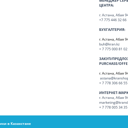
МЕНЕДЖЕР СЕР
ЦЕНТРА:
г. Астана, Абая 9
+7 775 446 32 66
БУХГАЛТЕРИЯ:
г. Астана, Абая 9
buh@kran.kz
+ 7 775 000 81 02
ЗАКУП/ПРЕДЛО
PURCHASE/OFFE
г. Астана, Абая 9
astana@kranshop
+ 7 778 306 66 55
ИНТЕРНЕТ-МАР
г. Астана, Абая 9
marketing@krans
+ 7 778 005 34 35
ики в Казахстане