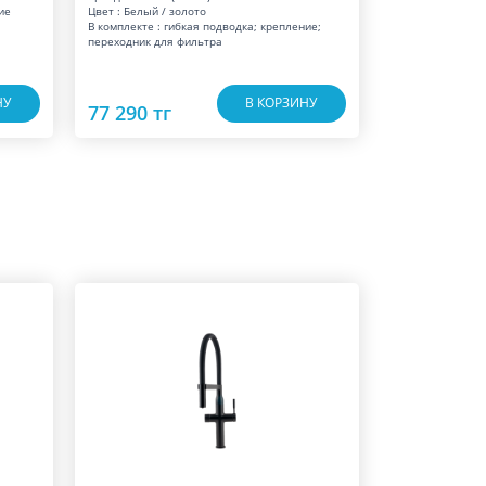
ие
Цвет : Белый / золото
В комплекте : гибкая подводка; крепление;
переходник для фильтра
НУ
В КОРЗИНУ
77 290 тг