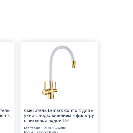
тель
Смеситель Lemark Comfort для к
люч к
ухни с подключением к фильтру
с питьевой водо
й
L
M
Код товара : LM3075G-White
Бренд : Lemark (Чехия)