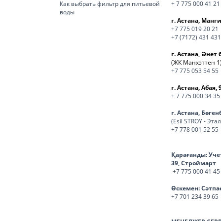
Как выбрать фильтр для питьевой
+ 7 775 000 41 21
воды
г. Астана, Манги
+7 775 019 20 21
+7 (7172) 431 431
г. Астана, Әнет 
(ЖК Манхэттен 1
+7 775 053 54 55
г. Астана, Абая, 
+ 7 775 000 34 35
г. Астана, Бөге
(Esil STROY - Эта
+7 778 001 52 55
Қарағанды:
Уче
39, Строймарт
+7 775 000 41 45
Өскемен:
Сәтпа
+7 701 234 39 65