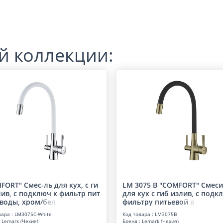
й коллекции:
FORT" Смес-ль для кух, с ги
LM 3075 B "COMFORT" Смеси
лив, с подключ к фильтр пит
для кух с гиб излив, с подк
 воды, хро
м
/
б
е
л
фильтру питье
в
о
й
в
вара : LM3075C-White
Код товара : LM3075B
 Lemark (Чехия)
Бренд : Lemark (Чехия)