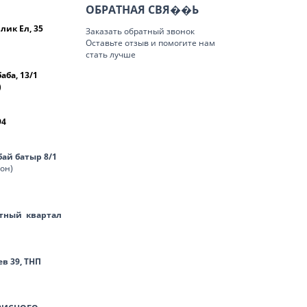
ОБРАТНАЯ СВЯ�
�Ь
лик Ел, 35
Заказать обратный звонок
Оставьте отзыв и помогите нам
стать лучше
баба, 13/1
)
94
нбай батыр 8/1
лон)
тный квартал
ев 39, ТНП