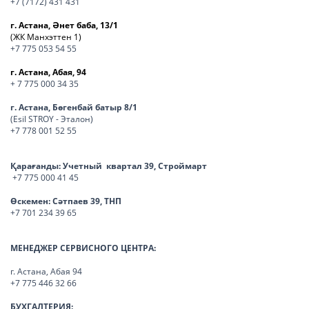
+7 (7172) 431 431
г. Астана, Әнет баба, 13/1
(ЖК Манхэттен 1)
+7 775 053 54 55
г. Астана, Абая, 94
+ 7 775 000 34 35
г. Астана, Бөгенбай батыр 8/1
(Esil STROY - Эталон)
+7 778 001 52 55
Қарағанды:
Учетный квартал 39, Строймарт
+7 775 000 41 45
Өскемен:
Сәтпаев 39, ТНП
+7 701 234 39 65
МЕНЕДЖЕР СЕРВИСНОГО ЦЕНТРА:
г. Астана, Абая 94
+7 775 446 32 66
БУХГАЛТЕРИЯ: