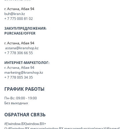
г. Астана, Абая 94
buh@kran.kz
+ 7 775 000 81 02
ЗАКУП/ПРЕДЛОЖЕНИЯ:
PURCHASE/OFFER
г. Астана, Абая 94
astana@kranshop.kz
+ 7 778 306 66 55
ИНТЕРНЕТ-МАРКЕТОЛОГ:
г. Астана, Абая 94
marketing@kranshop.kz
+ 7 778 005 34 35
ГРАФИК РАБОТЫ
Пн-Вс: 09:00 - 19:00
Без выходных
ОБРАТНАЯ СВЯЗЬ
if(!window.BX)window.BX=
{};if(!window.BX.message)window.BX.message=function(mess){if(typeof