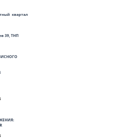
тный квартал
ев 39, ТНП
ВИСНОГО
4
4
ЖЕНИЯ:
R
4