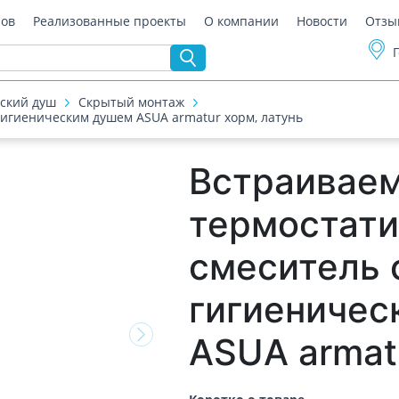
ров
Реализованные проекты
О компании
Новости
Отзы
ский душ
Скрытый монтаж
гигиеническим душем ASUA armatur хорм, латунь
Встраивае
термостати
смеситель 
гигиениче
ASUA armat