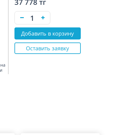
37 778 тг
Добавить в корзину
Оставить заявку
м
 на
ги