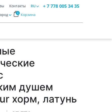
+ 7 778 005 34 35
вы
Контакты
RU
0
Город
Корзина
мые
ческие
с
ским душем
ur хорм, латунь