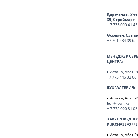
Қарағанды:
Уче
39, Строймарт
+7 775 000 41 45
Өскемен:
Сәтпа
+7 701 234 39 65
МЕНЕДЖЕР СЕР
ЦЕНТРА:
г. Астана, Абая 9
+7 775 446 32 66
БУХГАЛТЕРИЯ:
г. Астана, Абая 9
buh@kran.kz
+ 7 775 000 81 02
ЗАКУП/ПРЕДЛО
PURCHASE/OFFE
г. Астана, Абая 9