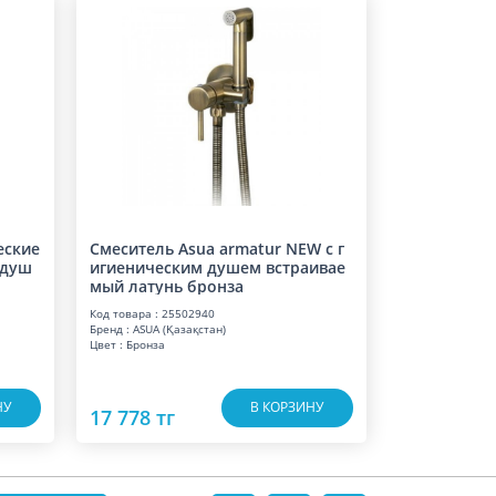
еские
Смеситель Asua armatur NEW с г
 душ
игиеническим душем встраивае
мый латунь бронза
Код товара : 25502940
Бренд : ASUA (Қазақстан)
Цвет : Бронза
НУ
В КОРЗИНУ
17 778 тг