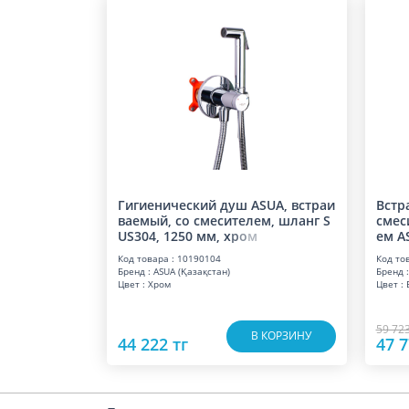
Гигиенический душ ASUA, встраи
Встр
ваемый, со смесителем, шланг S
смес
US304, 1250 мм,
х
р
о
м
ем A
Код товара : 10190104
Код то
Бренд : ASUA (Қазақстан)
Бренд :
Цвет : Хром
Цвет :
59 723
В КОРЗИНУ
44 222 тг
47 7