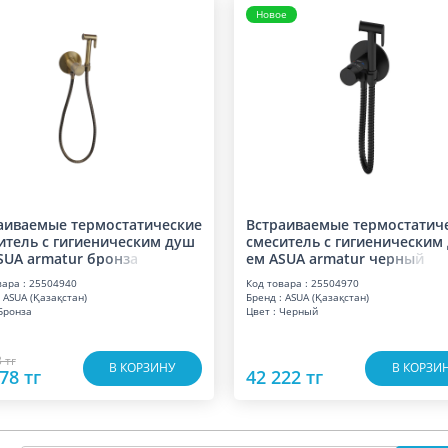
Новое
аиваемые термостатические
Встраиваемые термостатич
итель с гигиеническим душ
смеситель с гигиеническим
SUA armatur б
р
о
н
з
а
ем ASUA armatur ч
е
р
н
ы
й
вара : 25504940
Код товара : 25504970
 ASUA (Қазақстан)
Бренд : ASUA (Қазақстан)
 Бронза
Цвет : Черный
 тг
В КОРЗИНУ
В КОРЗИ
78 тг
42 222 тг