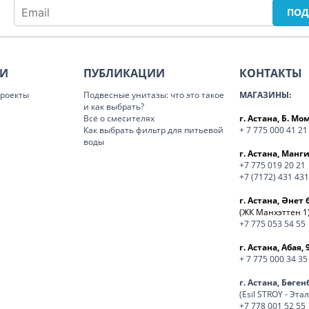
ИИ
ПУБЛИКАЦИИ
КОНТАКТЫ
роекты
Подвесные унитазы: что это такое
МАГАЗИНЫ:
и как выбрать?
Всё о смесителях
г. Астана, Б. М
Как выбрать фильтр для питьевой
+ 7 775 000 41 21
воды
г. Астана, Манги
+7 775 019 20 21
+7 (7172) 431 431
г. Астана, Әнет 
(ЖК Манхэттен 1
+7 775 053 54 55
г. Астана, Абая, 
+ 7 775 000 34 35
г. Астана, Бөге
(Esil STROY - Эта
+7 778 001 52 55