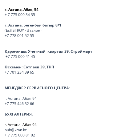
г. Астана, Абая, 94
+ 7 775 000 34 35
г. Астана, Бөгенбай батыр 8/1
(Esil STROY - Эталон)
+7 778 001 52 55
Қарағанды:
Учетный квартал 39, Строймарт
+7 775 000 41 45
Өскемен:
Сәтпаев 39, ТНП
+7 701 234 39 65
МЕНЕДЖЕР СЕРВИСНОГО ЦЕНТРА:
г. Астана, Абая 94
+7 775 446 32 66
БУХГАЛТЕРИЯ:
г. Астана, Абая 94
buh@kran.kz
+ 7 775 000 81 02