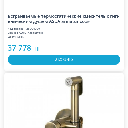
Встраиваемые термостатические смеситель с гиги
еническим душем ASUA armatur х
о
р
м
,
Код товара : 25504000
Бренд : ASUA (Қазақстан)
Цвет : Хром
37 778 тг
В КОРЗИНУ