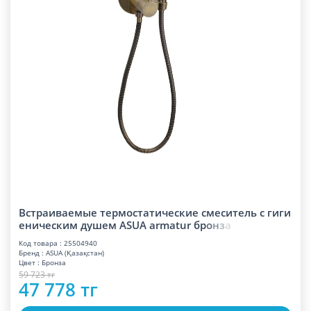
Встраиваемые термостатические смеситель с гиги
еническим душем ASUA armatur б
р
о
н
з
а
Код товара : 25504940
Бренд : ASUA (Қазақстан)
Цвет : Бронза
59 723 тг
47 778 тг