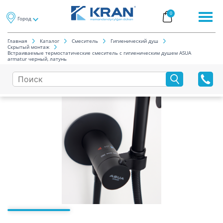
0
Город
Главная
Каталог
Смеситель
Гигиенический душ
Скрытый монтаж
Встраиваемые термостатические смеситель с гигиеническим душем ASUA
armatur черный, латунь