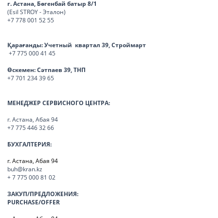
г. Астана, Бөгенбай батыр 8/1
(Esil STROY - Эталон)
+7 778 001 52 55
Қарағанды:
Учетный квартал 39, Строймарт
+7 775 000 41 45
Өскемен:
Сәтпаев 39, ТНП
+7 701 234 39 65
МЕНЕДЖЕР СЕРВИСНОГО ЦЕНТРА:
г. Астана, Абая 94
+7 775 446 32 66
БУХГАЛТЕРИЯ:
г. Астана, Абая 94
buh@kran.kz
+ 7 775 000 81 02
ЗАКУП/ПРЕДЛОЖЕНИЯ:
PURCHASE/OFFER