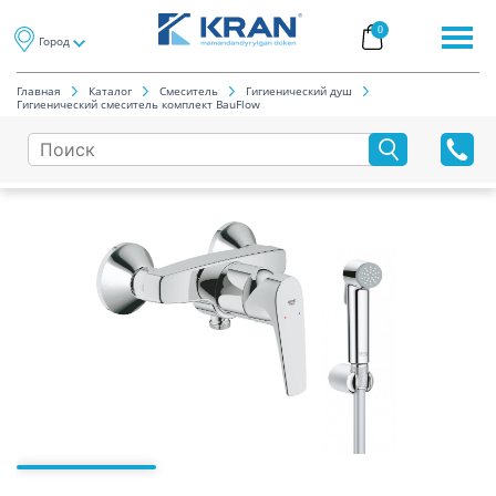
0
Город
Главная
Каталог
Смеситель
Гигиенический душ
Гигиенический смеситель комплект BauFlow