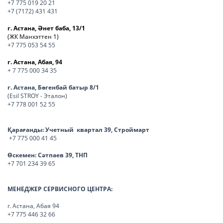
+7 775 019 20 21
+7 (7172) 431 431
г. Астана, Әнет баба, 13/1
(ЖК Манхэттен 1)
+7 775 053 54 55
г. Астана, Абая, 94
+ 7 775 000 34 35
г. Астана, Бөгенбай батыр 8/1
(Esil STROY - Эталон)
+7 778 001 52 55
Қарағанды:
Учетный квартал 39, Строймарт
+7 775 000 41 45
Өскемен:
Сәтпаев 39, ТНП
+7 701 234 39 65
МЕНЕДЖЕР СЕРВИСНОГО ЦЕНТРА:
г. Астана, Абая 94
+7 775 446 32 66