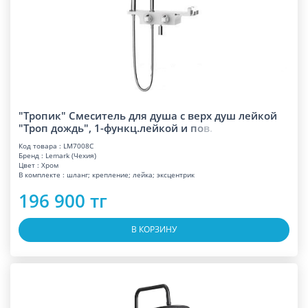
"Тропик" Смеситель для душа с верх душ лейкой
"Троп дождь", 1-функц.лейкой и
п
о
в
.
Код товара : LM7008C
Бренд : Lemark (Чехия)
Цвет : Хром
В комплекте : шланг; крепление; лейка; эксцентрик
196 900 тг
В КОРЗИНУ