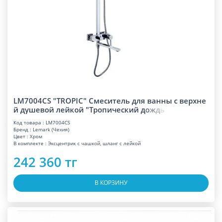
LM7004CS "TROPIC" Смеситель для ванны с верхне
й душевой лейкой "Тропический
д
о
ж
д
ь
Код товара : LM7004CS
Бренд : Lemark (Чехия)
Цвет : Хром
В комплекте : Эксцентрик с чашкой, шланг с лейкой
242 360 тг
В КОРЗИНУ