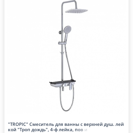
"TROPIC" Смеситель для ванны с верхней душ. лей
кой "Троп дождь", 4-ф лейка,
п
о
в
и