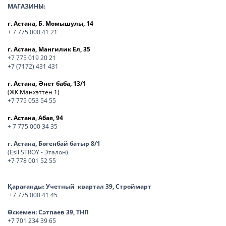
МАГАЗИНЫ:
г. Астана, Б. Момышулы, 14
+ 7 775 000 41 21
г. Астана, Мангилик Ел, 35
+7 775 019 20 21
+7 (7172) 431 431
г. Астана, Әнет баба, 13/1
(ЖК Манхэттен 1)
+7 775 053 54 55
г. Астана, Абая, 94
+ 7 775 000 34 35
г. Астана, Бөгенбай батыр 8/1
(Esil STROY - Эталон)
+7 778 001 52 55
Қарағанды:
Учетный квартал 39, Строймарт
+7 775 000 41 45
Өскемен:
Сәтпаев 39, ТНП
+7 701 234 39 65