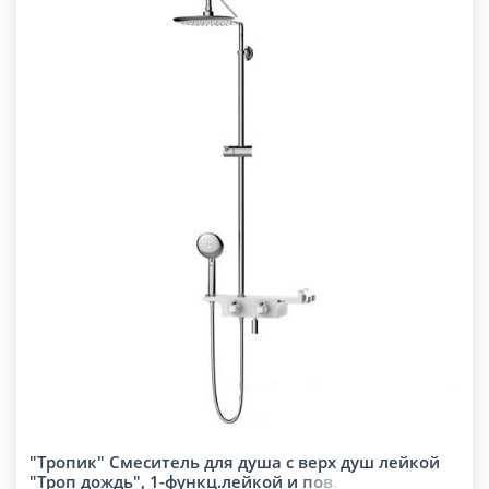
"Тропик" Смеситель для душа с верх душ лейкой
"Троп дождь", 1-функц.лейкой и
п
о
в
.