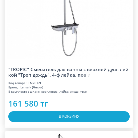
"TROPIC" Смеситель для ванны с верхней душ. лей
кой "Троп дождь", 4-ф лейка,
п
о
в
и
Код товара : LM7012С
Бренд : Lemark (Чехия)
В комплекте : шланг; крепление; лейка; эксцентрик
161 580 тг
В КОРЗИНУ