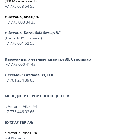
(ЖК Манхэттен 1)
+7 775 053 54 55
г. Астана, Абая, 94
+ 7 775 000 34 35
г. Астана, Бөгенбай батыр 8/1
(Esil STROY - Эталон)
+7 778 001 52 55
Қарағанды:
Учетный квартал 39, Строймарт
+7 775 000 41 45
Өскемен:
Сәтпаев 39, ТНП
+7 701 234 39 65
МЕНЕДЖЕР СЕРВИСНОГО ЦЕНТРА:
г. Астана, Абая 94
+7 775 446 32 66
БУХГАЛТЕРИЯ:
г. Астана, Абая 94
buh@kran.kz