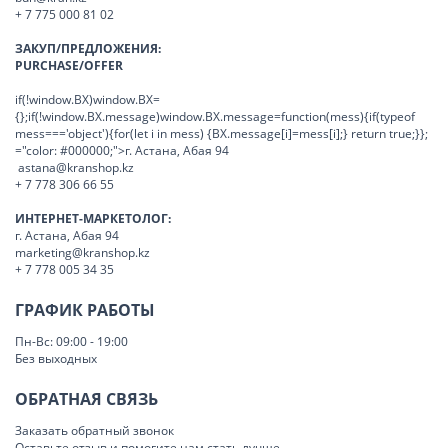
+ 7 775 000 81 02
ЗАКУП/ПРЕДЛОЖЕНИЯ:
PURCHASE/OFFER
if(!window.BX)window.BX=
{};if(!window.BX.message)window.BX.message=function(mess){if(typeof
mess==='object'){for(let i in mess) {BX.message[i]=mess[i];} return true;}};
="color: #000000;">г. Астана, Абая 94
astana@kranshop.kz
+ 7 778 306 66 55
ИНТЕРНЕТ-МАРКЕТОЛОГ:
г. Астана, Абая 94
marketing@kranshop.kz
+ 7 778 005 34 35
ГРАФИК РАБОТЫ
Пн-Вс: 09:00 - 19:00
Без выходных
ОБРАТНАЯ СВЯЗЬ
Заказать обратный звонок
Оставьте отзыв и помогите нам стать лучше