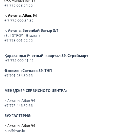
(ЖК Манхэттен 1)
+7 775 053 54 55
г. Астана, Абая, 94
+ 7 775 000 34 35
г. Астана, Бөгенбай батыр 8/1
(Esil STROY - Эталон)
+7 778 001 52 55
Қарағанды:
Учетный квартал 39, Строймарт
+7 775 000 41 45
Өскемен:
Сәтпаев 39, ТНП
+7 701 234 39 65
МЕНЕДЖЕР СЕРВИСНОГО ЦЕНТРА:
г. Астана, Абая 94
+7 775 446 32 66
БУХГАЛТЕРИЯ:
г. Астана, Абая 94
buh@kran.kz