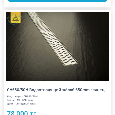
CH650/50H Водоотводящий жёлоб 650mm глянец
Код товара : CH650/50H
Бренд : MCH (Чехия)
Цвет : Глянцевый хром
78 000 тг