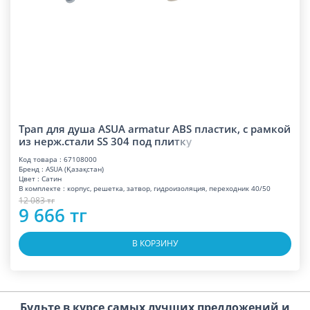
Трап для душа ASUA armatur ABS пластик, с рамкой
из нерж.стали SS 304 под пл
и
т
к
у
Код товара : 67108000
Бренд : ASUA (Қазақстан)
Цвет : Сатин
В комплекте : корпус, решетка, затвор, гидроизоляция, переходник 40/50
12 083 тг
9 666 тг
В КОРЗИНУ
Будьте в курсе самых лучших предложений и