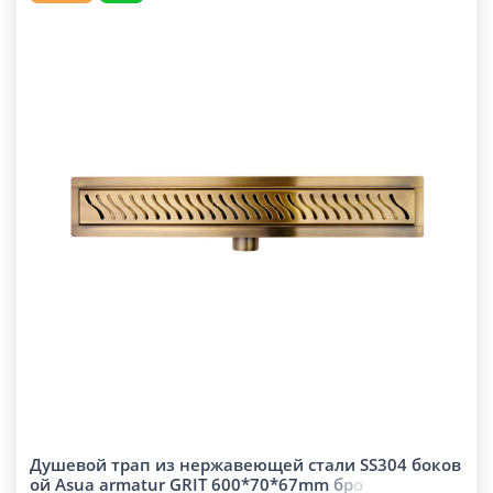
Душевой трап из нержавеющей стали SS304 боков
ой Asua armatur GRIT 600*70*67m
m
б
р
о