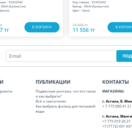
вара : 55302940
Код товара : 55302000
 ASUA (Қазақстан)
Бренд : ASUA (Қазақстан)
 Бронза
Цвет : Хром
тг
14 445 тг
В КОРЗИНУ
В КОРЗИ
7 тг
11 556 тг
ИИ
ПУБЛИКАЦИИ
КОНТАКТЫ
роекты
Подвесные унитазы: что это такое
МАГАЗИНЫ:
и как выбрать?
Всё о смесителях
г. Астана, Б. М
Как выбрать фильтр для питьевой
+ 7 775 000 41 21
воды
г. Астана, Манги
+7 775 019 20 21
+7 (7172) 431 431