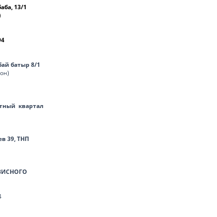
баба, 13/1
)
94
нбай батыр 8/1
лон)
тный квартал
ев 39, ТНП
ВИСНОГО
4