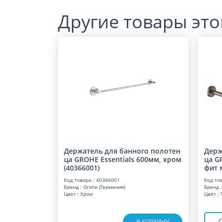
Другие товары это
Держатель для банного полотен
Держ
ца GROHE Essentials 600мм, хром
ца G
(40366001)
фит 
Код товара : 40366001
Код то
Бренд : Grohe (Германия)
Бренд :
Цвет : Хром
Цвет :
В КОРЗИНУ