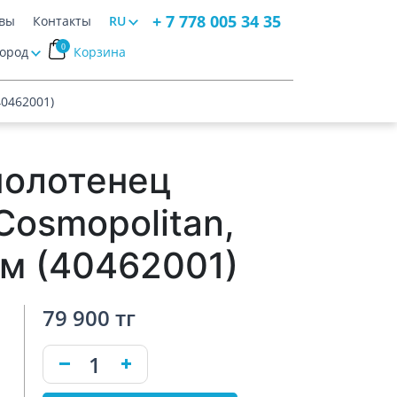
+ 7 778 005 34 35
вы
Контакты
RU
0
Город
Корзина
40462001)
полотенец
osmopolitan,
ом (40462001)
79 900 тг