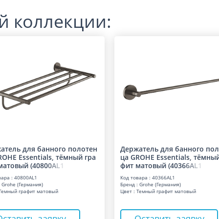
й коллекции:
атель для банного полотен
Держатель для банного по
ROHE Essentials, тёмный гра
ца GROHE Essentials, тёмны
матовый (408
0
0
A
L
1
фит матовый (403
6
6
A
L
1
вара : 40800AL1
Код товара : 40366AL1
 Grohe (Германия)
Бренд : Grohe (Германия)
 Темный графит матовый
Цвет : Темный графит матовый
Оставить заявку
Оставить заявку