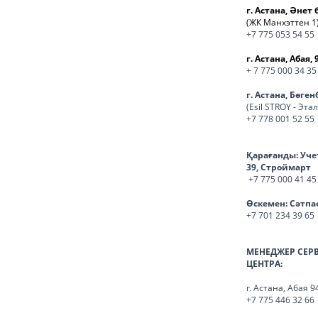
г. Астана, Әнет 
(ЖК Манхэттен 1
+7 775 053 54 55
г. Астана, Абая, 
+ 7 775 000 34 35
г. Астана, Бөге
(Esil STROY - Эта
+7 778 001 52 55
Қарағанды:
Уче
39, Строймарт
+7 775 000 41 45
Өскемен:
Сәтпа
+7 701 234 39 65
МЕНЕДЖЕР СЕР
ЦЕНТРА:
г. Астана, Абая 9
+7 775 446 32 66