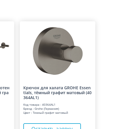
лотен
Крючок для халата GROHE Essen
й гра
tials, тёмный графит матовый (40
364AL1)
Код товара : 40364AL1
Бренд : Grohe (Германия)
Цвет : Темный графит матовый
Оставить заявку