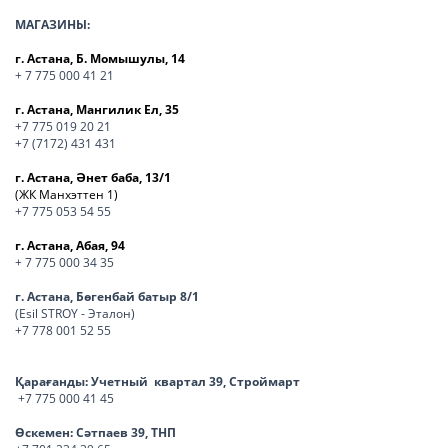
МАГАЗИНЫ:
г. Астана, Б. Момышулы, 14
+ 7 775 000 41 21
г. Астана, Мангилик Ел, 35
+7 775 019 20 21
+7 (7172) 431 431
г. Астана, Әнет баба, 13/1
(ЖК Манхэттен 1)
+7 775 053 54 55
г. Астана, Абая, 94
+ 7 775 000 34 35
г. Астана, Бөгенбай батыр 8/1
(Esil STROY - Эталон)
+7 778 001 52 55
Қарағанды:
Учетный квартал 39, Строймарт
+7 775 000 41 45
Өскемен:
Сәтпаев 39, ТНП