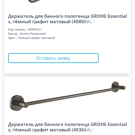
Держатель для банного полотенца GROHE Essential
s, тёмный графит матовый (408
0
0
A
L
1
Код товара : 40800AL1
Бренд : Grohe (Германия)
Цвет : Темный графит матовый
Оставить заявку
Держатель для банного полотенца GROHE Essential
s, тёмный графит матовый (403
6
6
A
L
1