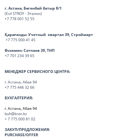
г. Астана, Бөгенбай батыр 8/1
(Esil STROY - Эталон)
+7 778 001 52 55
Қарағанды:
Учетный квартал 39, Строймарт
+7 775 000 41 45
Өскемен:
Сәтпаев 39, ТНП
+7 701 234 39 65
МЕНЕДЖЕР СЕРВИСНОГО ЦЕНТРА:
г. Астана, Абая 94
+7 775 446 32 66
БУХГАЛТЕРИЯ:
г. Астана, Абая 94
buh@kran.kz
+ 7 775 000 81 02
ЗАКУП/ПРЕДЛОЖЕНИЯ:
PURCHASE/OFFER