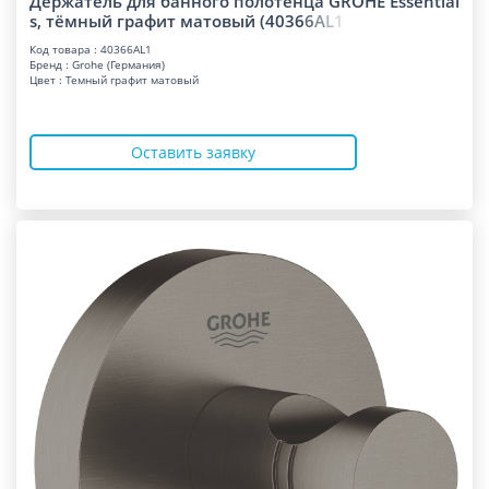
Держатель для банного полотенца GROHE Essential
s, тёмный графит матовый (403
6
6
A
L
1
Код товара : 40366AL1
Бренд : Grohe (Германия)
Цвет : Темный графит матовый
Оставить заявку