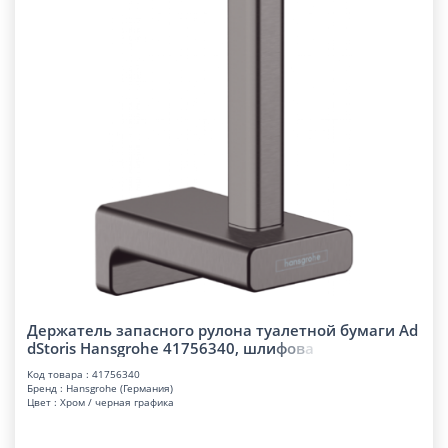
Держатель запасного рулона туалетной бумаги Ad
dStoris Hansgrohe 41756340, шл
и
ф
о
в
а
Код товара : 41756340
Бренд : Hansgrohe (Германия)
Цвет : Хром / черная графика