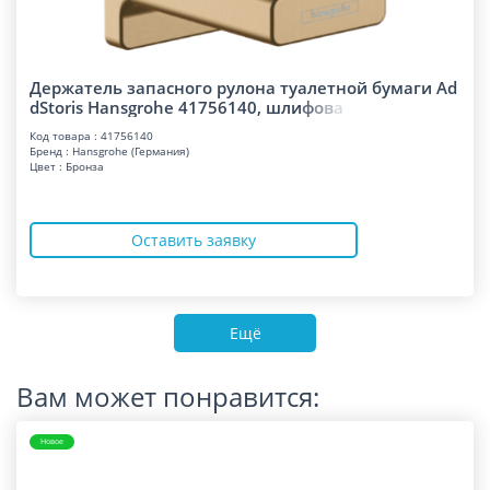
Держатель запасного рулона туалетной бумаги Ad
dStoris Hansgrohe 41756140, шл
и
ф
о
в
а
Код товара : 41756140
Бренд : Hansgrohe (Германия)
Цвет : Бронза
Оставить заявку
Ещё
Вам может понравится:
Новое