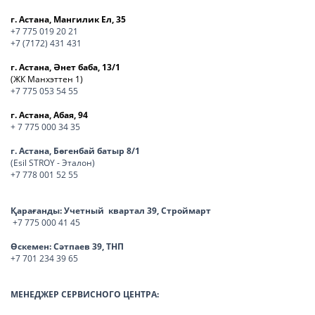
г. Астана, Мангилик Ел, 35
+7 775 019 20 21
+7 (7172) 431 431
г. Астана, Әнет баба, 13/1
(ЖК Манхэттен 1)
+7 775 053 54 55
г. Астана, Абая, 94
+ 7 775 000 34 35
г. Астана, Бөгенбай батыр 8/1
(Esil STROY - Эталон)
+7 778 001 52 55
Қарағанды:
Учетный квартал 39, Строймарт
+7 775 000 41 45
Өскемен:
Сәтпаев 39, ТНП
+7 701 234 39 65
МЕНЕДЖЕР СЕРВИСНОГО ЦЕНТРА: