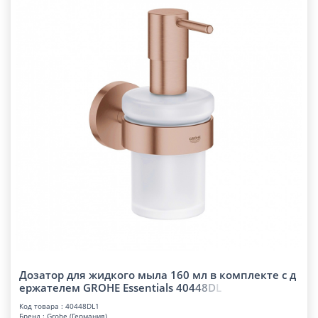
Дозатор для жидкого мыла 160 мл в комплекте с д
ержателем GROHE Essentials 40
4
4
8
D
L
Код товара : 40448DL1
Бренд : Grohe (Германия)