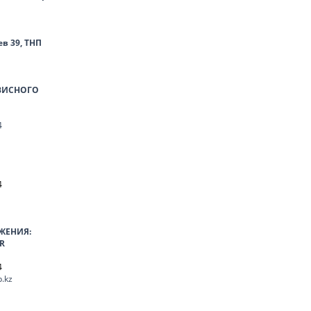
ев 39, ТНП
ВИСНОГО
4
4
ЖЕНИЯ:
R
4
.kz