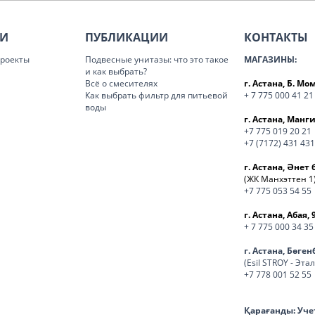
ИИ
ПУБЛИКАЦИИ
КОНТАКТЫ
роекты
Подвесные унитазы: что это такое
МАГАЗИНЫ:
и как выбрать?
Всё о смесителях
г. Астана, Б. М
Как выбрать фильтр для питьевой
+ 7 775 000 41 21
воды
г. Астана, Манги
+7 775 019 20 21
+7 (7172) 431 431
г. Астана, Әнет 
(ЖК Манхэттен 1
+7 775 053 54 55
г. Астана, Абая, 
+ 7 775 000 34 35
г. Астана, Бөге
(Esil STROY - Эта
+7 778 001 52 55
Қарағанды:
Уче