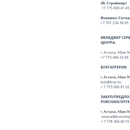
39, Строймарт
+7 775 000 41 45
Өскемен:
Сәтпа
+7 701 234 39 65
МЕНЕДЖЕР СЕР
ЦЕНТРА:
г. Астана, Абая 9
+7 775 446 32 66
БУХГАЛТЕРИЯ:
г. Астана, Абая 9
buh@kran.kz
+ 7 775 000 81 02
ЗАКУП/ПРЕДЛО
PURCHASE/OFFE
г. Астана, Абая 9
astana@kranshop
+ 7 778 306 66 55