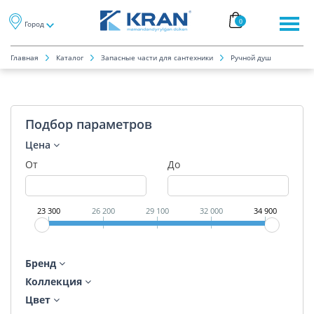
0
Город
Главная
Каталог
Запасные части для сантехники
Ручной душ
Подбор параметров
Цена
От
До
23 300
26 200
29 100
32 000
34 900
Бренд
Коллекция
Цвет