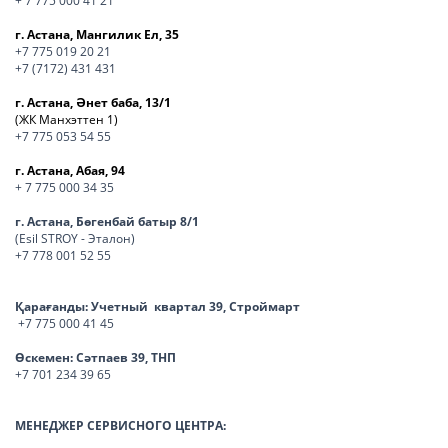
+ 7 775 000 41 21
г. Астана, Мангилик Ел, 35
+7 775 019 20 21
+7 (7172) 431 431
г. Астана, Әнет баба, 13/1
(ЖК Манхэттен 1)
+7 775 053 54 55
г. Астана, Абая, 94
+ 7 775 000 34 35
г. Астана, Бөгенбай батыр 8/1
(Esil STROY - Эталон)
+7 778 001 52 55
Қарағанды:
Учетный квартал 39, Строймарт
+7 775 000 41 45
Өскемен:
Сәтпаев 39, ТНП
+7 701 234 39 65
МЕНЕДЖЕР СЕРВИСНОГО ЦЕНТРА: