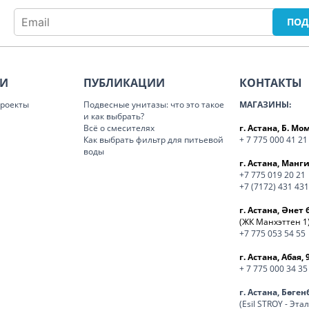
ИИ
ПУБЛИКАЦИИ
КОНТАКТЫ
роекты
Подвесные унитазы: что это такое
МАГАЗИНЫ:
и как выбрать?
Всё о смесителях
г. Астана, Б. М
Как выбрать фильтр для питьевой
+ 7 775 000 41 21
воды
г. Астана, Манги
+7 775 019 20 21
+7 (7172) 431 431
г. Астана, Әнет 
(ЖК Манхэттен 1
+7 775 053 54 55
г. Астана, Абая, 
+ 7 775 000 34 35
г. Астана, Бөге
(Esil STROY - Эта