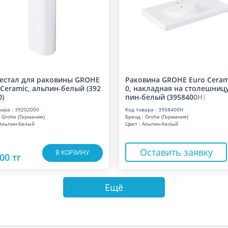
естал для раковины GROHE
Раковина GROHE Euro Ceram
 Ceramic, альпин-белый (392
0, накладная на столешницу
0)
пин-белый (39584
0
0
H
)
вара : 39202000
Код товара : 3958400H
 Grohe (Германия)
Бренд : Grohe (Германия)
 Альпин-белый
Цвет : Альпин-белый
Оставить заявку
В КОРЗИНУ
00 тг
Ещё