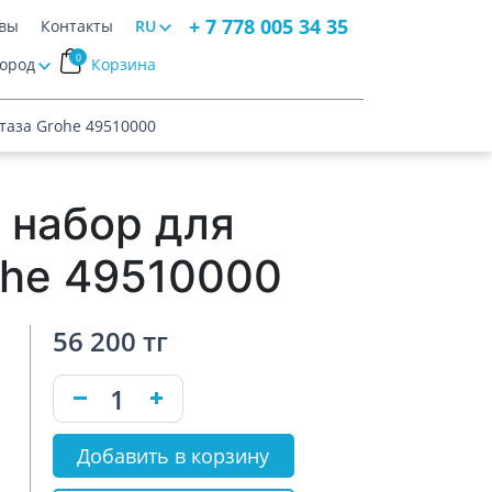
+ 7 778 005 34 35
вы
Контакты
RU
0
Город
Корзина
таза Grohe 49510000
 набор для
ohe 49510000
56 200 тг
Добавить в корзину