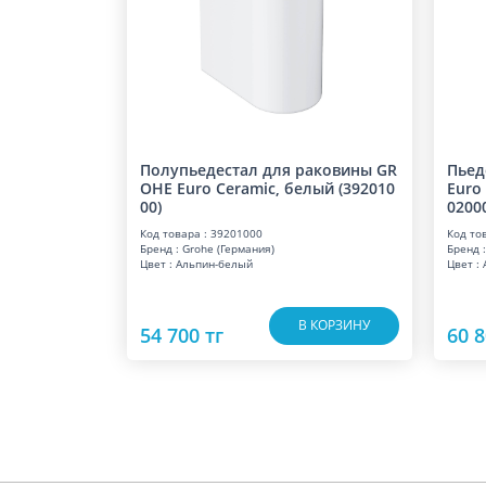
Полупьедестал для раковины GR
Пьед
OHE Euro Ceramic, белый (392010
Euro
00)
0200
Код товара : 39201000
Код то
Бренд : Grohe (Германия)
Бренд :
Цвет : Альпин-белый
Цвет :
В КОРЗИНУ
54 700 тг
60 8