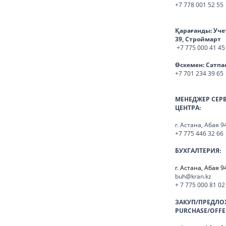
+7 778 001 52 55
Қарағанды:
Уче
39, Строймарт
+7 775 000 41 45
Өскемен:
Сәтпа
+7 701 234 39 65
МЕНЕДЖЕР СЕР
ЦЕНТРА:
г. Астана, Абая 9
+7 775 446 32 66
БУХГАЛТЕРИЯ:
г. Астана, Абая 9
buh@kran.kz
+ 7 775 000 81 02
ЗАКУП/ПРЕДЛО
PURCHASE/OFFE