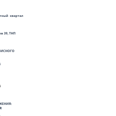
тный квартал
ев 39, ТНП
ВИСНОГО
4
4
ЖЕНИЯ:
R