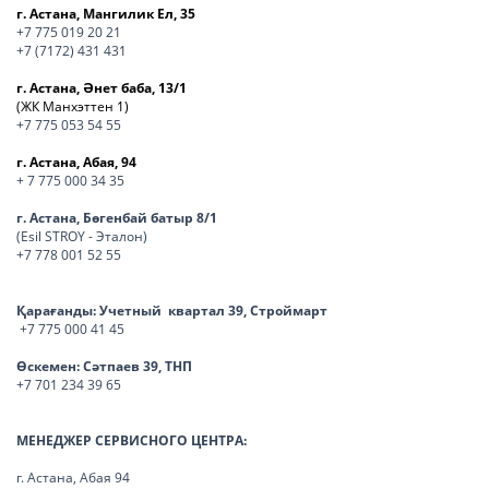
г. Астана, Мангилик Ел, 35
+7 775 019 20 21
+7 (7172) 431 431
г. Астана, Әнет баба, 13/1
(ЖК Манхэттен 1)
+7 775 053 54 55
г. Астана, Абая, 94
+ 7 775 000 34 35
г. Астана, Бөгенбай батыр 8/1
(Esil STROY - Эталон)
+7 778 001 52 55
Қарағанды:
Учетный квартал 39, Строймарт
+7 775 000 41 45
Өскемен:
Сәтпаев 39, ТНП
+7 701 234 39 65
МЕНЕДЖЕР СЕРВИСНОГО ЦЕНТРА:
г. Астана, Абая 94