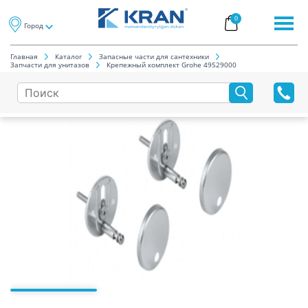
0
Город
Главная
Каталог
Запасные части для сантехники
Запчасти для унитазов
Крепежный комплект Grohe 49529000