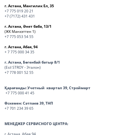
г. Астана, Мангилик Ел, 35
+7 775 019 20 21
+7 (7172) 431 431
г. Астана, Әнет баба, 13/1
(ЖК Манхэттен 1)
+7 775 053 54 55
г. Астана, Абая, 94
+ 7 775 000 34 35
г. Астана, Бөгенбай батыр 8/1
(Esil STROY - Эталон)
+7 778 001 52 55
Қарағанды:
Учетный квартал 39, Строймарт
+7 775 000 41 45
Өскемен:
Сәтпаев 39, ТНП
+7 701 234 39 65
МЕНЕДЖЕР СЕРВИСНОГО ЦЕНТРА:
г. Астана, Абая 94