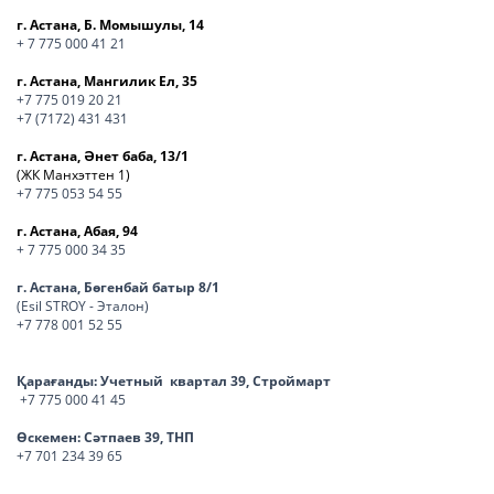
г. Астана, Б. Момышулы, 14
+ 7 775 000 41 21
г. Астана, Мангилик Ел, 35
+7 775 019 20 21
+7 (7172) 431 431
г. Астана, Әнет баба, 13/1
(ЖК Манхэттен 1)
+7 775 053 54 55
г. Астана, Абая, 94
+ 7 775 000 34 35
г. Астана, Бөгенбай батыр 8/1
(Esil STROY - Эталон)
+7 778 001 52 55
Қарағанды:
Учетный квартал 39, Строймарт
+7 775 000 41 45
Өскемен:
Сәтпаев 39, ТНП
+7 701 234 39 65