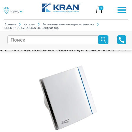
0
Город
Главная
Каталог
Вытяжные вентиляторы и решетки
SILENT-100 CZ DESIGN-3C Вентилятор
cript type="text/javascript"
src="/bitrix/js/rest/client/rest.client.js?171275181617414">