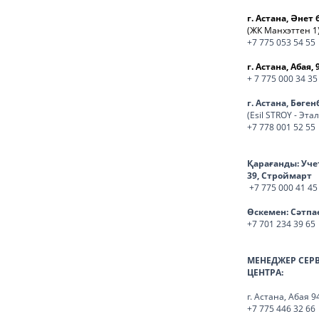
г. Астана, Әнет 
(ЖК Манхэттен 1
+7 775 053 54 55
г. Астана, Абая, 
+ 7 775 000 34 35
г. Астана, Бөге
(Esil STROY - Эта
+7 778 001 52 55
Қарағанды:
Уче
39, Строймарт
+7 775 000 41 45
Өскемен:
Сәтпа
+7 701 234 39 65
МЕНЕДЖЕР СЕР
ЦЕНТРА:
г. Астана, Абая 9
+7 775 446 32 66