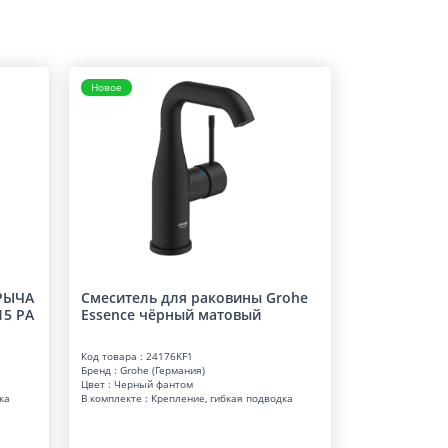
Новое
РЫЧА
Смеситель для раковины Grohe
5 РА
Essence чёрный матовый
Код товара : 24176KF1
Бренд : Grohe (Германия)
Цвет : Черный фантом
ка
В комплекте : Крепление, гибкая подводка