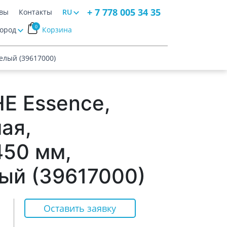
+ 7 778 005 34 35
вы
Контакты
RU
0
Город
Корзина
елый (39617000)
E Essence,
ая,
50 мм,
ый (39617000)
Оставить заявку