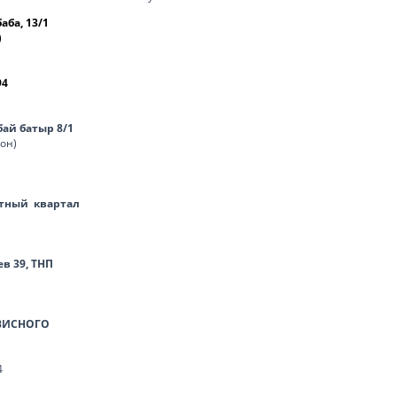
баба, 13/1
)
94
нбай батыр 8/1
лон)
тный квартал
ев 39, ТНП
ВИСНОГО
4