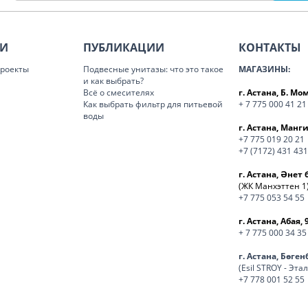
ИИ
ПУБЛИКАЦИИ
КОНТАКТЫ
роекты
Подвесные унитазы: что это такое
МАГАЗИНЫ:
и как выбрать?
Всё о смесителях
г. Астана, Б. М
Как выбрать фильтр для питьевой
+ 7 775 000 41 21
воды
г. Астана, Манги
+7 775 019 20 21
+7 (7172) 431 431
г. Астана, Әнет 
(ЖК Манхэттен 1
+7 775 053 54 55
г. Астана, Абая, 
+ 7 775 000 34 35
г. Астана, Бөге
(Esil STROY - Эта
+7 778 001 52 55