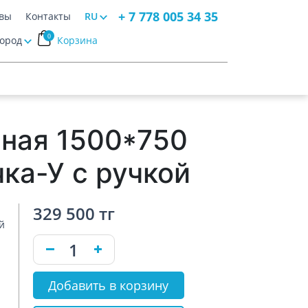
+ 7 778 005 34 35
вы
Контакты
RU
0
Город
Корзина
нная 1500*750
ка-У с ручкой
329 500 тг
й
Добавить в корзину