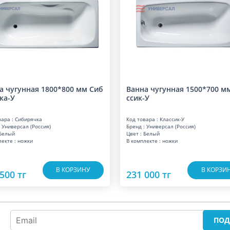
а чугунная 1800*800 мм Сиб
Ванна чугунная 1500*700 м
ка-У
ссик-У
вара : Сибирячка
Код товара : Классик-У
 Универсал (Россия)
Бренд : Универсал (Россия)
 Белый
Цвет : Белый
лекте : ножки
В комплекте : ножки
В КОРЗИНУ
В КОРЗИ
500 тг
231 000 тг