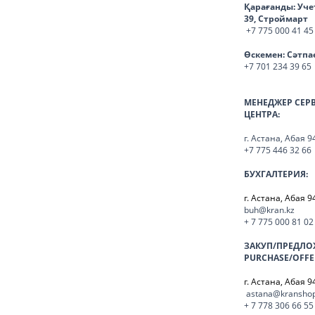
Қарағанды:
Уче
39, Строймарт
+7 775 000 41 45
Өскемен:
Сәтпа
+7 701 234 39 65
МЕНЕДЖЕР СЕР
ЦЕНТРА:
г. Астана, Абая 9
+7 775 446 32 66
БУХГАЛТЕРИЯ:
г. Астана, Абая 9
buh@kran.kz
+ 7 775 000 81 02
ЗАКУП/ПРЕДЛО
PURCHASE/OFFE
г. Астана, Абая 9
astana@kranshop
+ 7 778 306 66 55