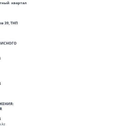
тный квартал
ев 39, ТНП
ВИСНОГО
4
4
ЖЕНИЯ:
R
4
.kz