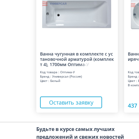
Ванна чугунная в комплекте с ус
Ванн
тановочной арматурой (комплек
иряч
т 4), 1700мм Опт
и
м
а
-
У
Код товара : Оптима-У
Код то
Бренд : Универсал (Россия)
Бренд :
Цвет : Белый
Цвет :
В комп
Оставить заявку
437 
Будьте в курсе самых лучших
предложений и свежих новостей