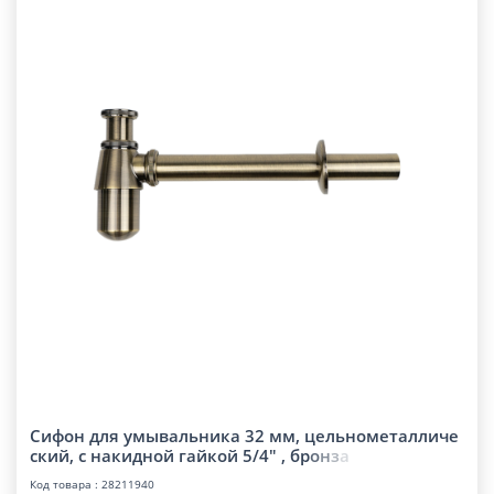
Сифон для умывальника 32 мм, цельнометалличе
ский, с накидной гайкой 5/4" , б
р
о
н
з
а
Код товара : 28211940