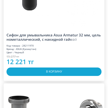
Сифон для умывальника Asua Armatur 32 мм, цель
нометаллический, с накидной га
й
к
о
й
Код товара : 28211970
Бренд : ASUA (Қазақстан)
Цвет : Черный
15 277 тг
12 221 тг
В КОРЗИНУ