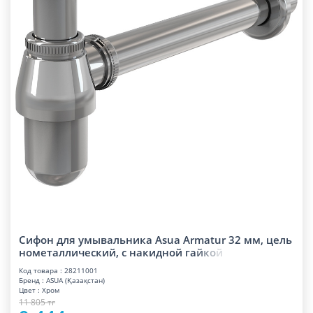
Сифон для умывальника Asua Armatur 32 мм, цель
нометаллический, с накидной г
а
й
к
о
й
Код товара : 28211001
Бренд : ASUA (Қазақстан)
Цвет : Хром
11 805 тг