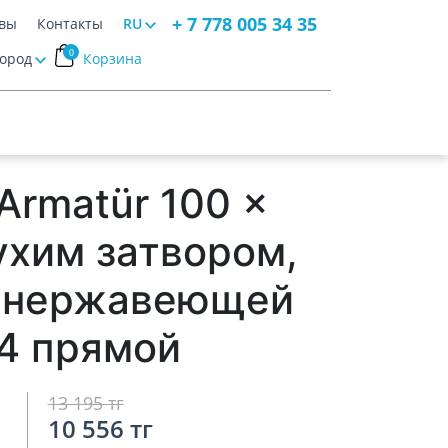
+ 7 778 005 34 35
вы
Контакты
RU
0
Город
Корзина
Armatür 100 x
ухим затвором,
з нержавеющей
4 прямой
13 195 тг
10 556 тг