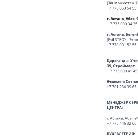
(ЖК Манхэттен 1
+7 775 053 54 55
г. Астана, Абая, 
+ 7 775 000 34 35
г. Астана, Бөге
(Esil STROY - Эта
+7 778 001 52 55
Қарағанды:
Уче
39, Строймарт
+7 775 000 41 45
Өскемен:
Сәтпа
+7 701 234 39 65
МЕНЕДЖЕР СЕР
ЦЕНТРА:
г. Астана, Абая 9
+7 775 446 32 66
БУХГАЛТЕРИЯ: