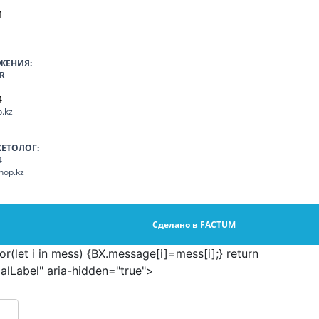
4
ЖЕНИЯ:
R
4
.kz
КЕТОЛОГ:
4
hop.kz
Сделано в FACTUM
let i in mess) {BX.message[i]=mess[i];} return
alLabel" aria-hidden="true">