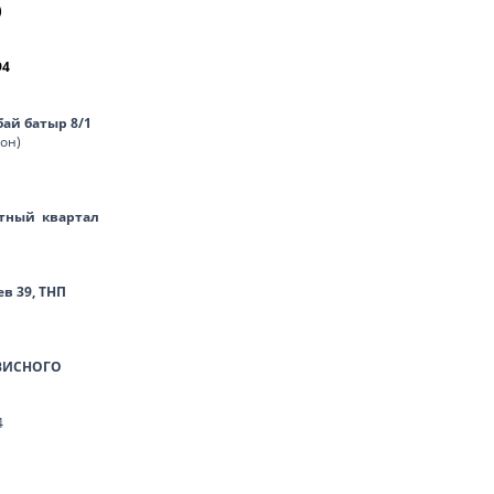
)
94
нбай батыр 8/1
лон)
тный квартал
ев 39, ТНП
ВИСНОГО
4