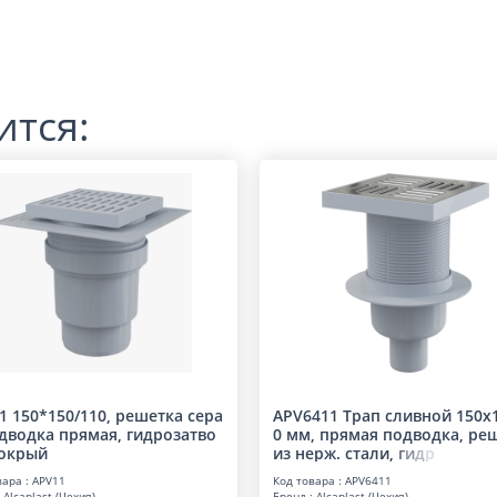
ится:
1 150*150/110, решетка сера
APV6411 Трап сливной 150х
одводка прямая, гидрозатво
0 мм, прямая подводка, ре
мокрый
из нерж. стали,
г
и
д
р
вара : APV11
Код товара : APV6411
 Alcaplast (Чехия)
Бренд : Alcaplast (Чехия)