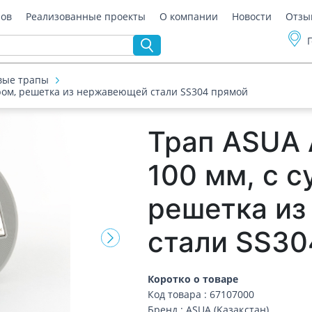
ров
Реализованные проекты
О компании
Новости
Отзы
вые трапы
вором, решетка из нержавеющей стали SS304 прямой
Трап ASUA 
100 мм, с с
решетка и
стали SS30
Коротко о товаре
Код товара : 67107000
Бренд : ASUA (Қазақстан)