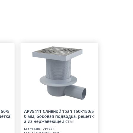
150/5
APV5411 Сливной трап 150х150/5
шетка
0 мм, боковая подводка, решетк
а из нержавеющей
с
т
а
л
Код товара : APV5411
Бренд : Alcaplast (Чехия)