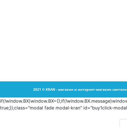
2021 © KRAN - магазин и интернет-магазин сантехн
if(!window.BX)window.BX={};if(!window.BX.message)window.
true;}};
class="modal fade modal-kran" id="buy1click-modal"