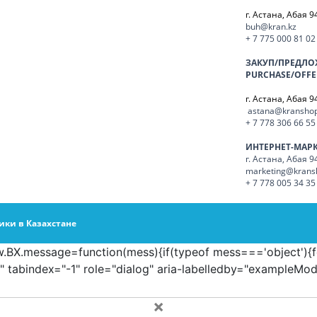
г. Астана, Абая 9
buh@kran.kz
+ 7 775 000 81 02
ЗАКУП/ПРЕДЛО
PURCHASE/OFFE
г. Астана, Абая 9
astana@kranshop
+ 7 778 306 66 55
ИНТЕРНЕТ-МАР
г. Астана, Абая 9
marketing@krans
+ 7 778 005 34 35
ики в Казахстане
BX.message=function(mess){if(typeof mess==='object'){for(
 tabindex="-1" role="dialog" aria-labelledby="exampleMod
×