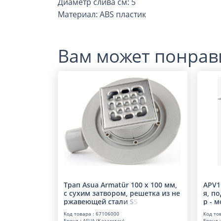
Диаметр слива см: 5
Материал: ABS пластик
Вам может понрав
Трап Asua Armatür 100 x 100 мм,
APV1
с сухим затвором, решетка из не
я, п
ржавеющей ста
л
и
S
S
р - 
Код товара : 67106000
Код то
Бренд : ASUA (Қазақстан)
Бренд :