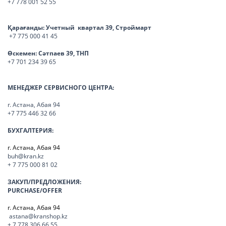
+7 778 001 52 55
Қарағанды:
Учетный квартал 39, Строймарт
+7 775 000 41 45
Өскемен:
Сәтпаев 39, ТНП
+7 701 234 39 65
МЕНЕДЖЕР СЕРВИСНОГО ЦЕНТРА:
г. Астана, Абая 94
+7 775 446 32 66
БУХГАЛТЕРИЯ:
г. Астана, Абая 94
buh@kran.kz
+ 7 775 000 81 02
ЗАКУП/ПРЕДЛОЖЕНИЯ:
PURCHASE/OFFER
г. Астана, Абая 94
astana@kranshop.kz
+ 7 778 306 66 55