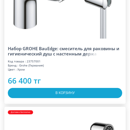
Набор GROHE BauEdge: смеситель для раковины и
гигиенический душ с настенным
д
е
р
ж
а
Код товара : 23757001
Бренд : Grohe (Германия)
Цвет : Хром
66 400 тг
В КОРЗИНУ
Доставка бесплатно