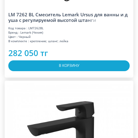
LM 7262 BL Смеситель Lemark Ursus для ванны и д
уша с регулируемой высотой шт
а
н
г
и
Код товара : LM7262BL
Бренд : Lemark (Чехия)
Цвет : Черный
В комплекте : крепление; шланг; лейка
282 050 тг
В КОРЗИНУ