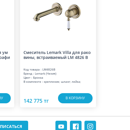
я ум
Смеситель Lemark Villa для рако
графи
вины, встраиваемый LM 4826 B
Код товара : LM4826B
Бренд : Lemark (Чехия)
Цвет : Бронза
В комплекте : крепление; шланг; лейка;
НУ
В КОРЗИНУ
142 775 тг