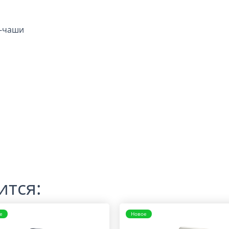
ы-чаши
ится:
е
Новое