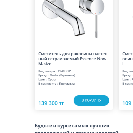
Смеситель для раковины настен
Смес
ный встраиваемый Essence Now
овин
M-size
L
Код товара : 19408001
Код то
Бренд : Grohe (Германия)
Бренд :
Цвет : Хром
Цвет :
В комплекте : Прокладка
В компл
В КОРЗИНУ
139 300 тг
109 
Будьте в курсе самых лучших