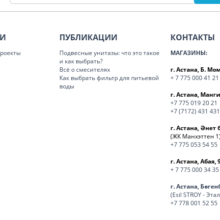
ИИ
ПУБЛИКАЦИИ
КОНТАКТЫ
роекты
Подвесные унитазы: что это такое
МАГАЗИНЫ:
и как выбрать?
Всё о смесителях
г. Астана, Б. М
Как выбрать фильтр для питьевой
+ 7 775 000 41 21
воды
г. Астана, Манги
+7 775 019 20 21
+7 (7172) 431 431
г. Астана, Әнет 
(ЖК Манхэттен 1
+7 775 053 54 55
г. Астана, Абая, 
+ 7 775 000 34 35
г. Астана, Бөге
(Esil STROY - Эта
+7 778 001 52 55