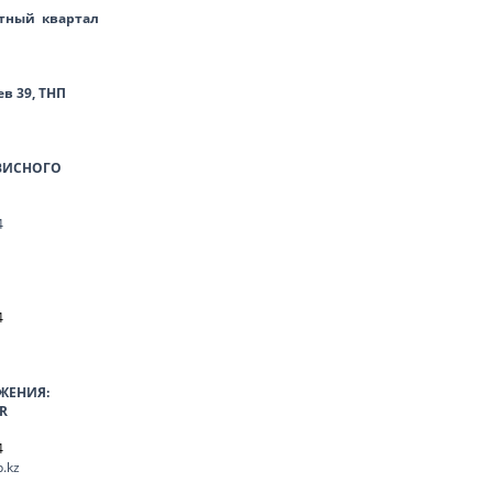
тный квартал
ев 39, ТНП
ВИСНОГО
4
4
ЖЕНИЯ:
R
4
.kz