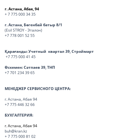
г. Астана, Абая, 94
+ 7 775 000 34 35
г. Астана, Бөгенбай батыр 8/1
(Esil STROY - Эталон)
+7 778 001 52 55
Қарағанды:
Учетный квартал 39, Строймарт
+7 775 000 41 45
Өскемен:
Сәтпаев 39, ТНП
+7 701 234 39 65
МЕНЕДЖЕР СЕРВИСНОГО ЦЕНТРА:
г. Астана, Абая 94
+7 775 446 32 66
БУХГАЛТЕРИЯ:
г. Астана, Абая 94
buh@kran.kz
+ 7 775 000 81 02