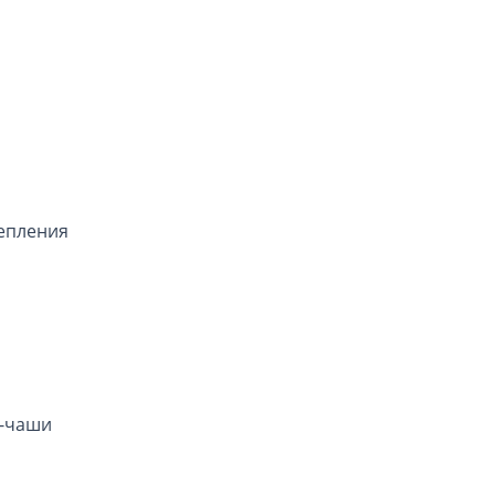
репления
ы-чаши