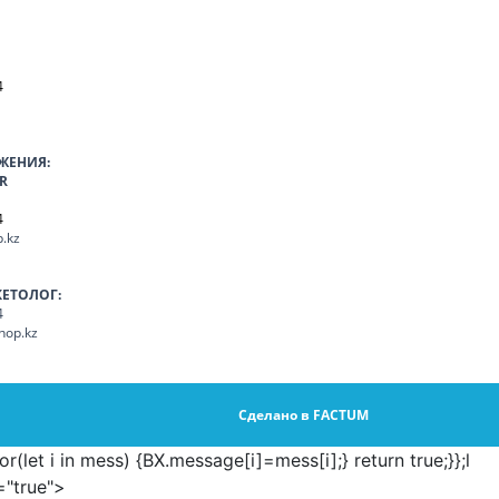
4
ЖЕНИЯ:
R
4
.kz
КЕТОЛОГ:
4
hop.kz
Сделано в FACTUM
et i in mess) {BX.message[i]=mess[i];} return true;}};
l
="true">