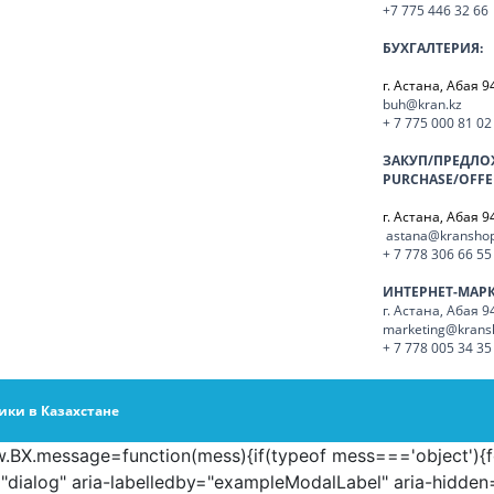
+7 775 446 32 66
БУХГАЛТЕРИЯ:
г. Астана, Абая 9
buh@kran.kz
+ 7 775 000 81 02
ЗАКУП/ПРЕДЛО
PURCHASE/OFFE
г. Астана, Абая 9
astana@kranshop
+ 7 778 306 66 55
ИНТЕРНЕТ-МАР
г. Астана, Абая 9
marketing@krans
+ 7 778 005 34 35
ики в Казахстане
X.message=function(mess){if(typeof mess==='object'){for(l
="dialog" aria-labelledby="exampleModalLabel" aria-hidden