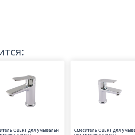
ится:
итель QBERT для умывальн
Смеситель QBERT для умыв