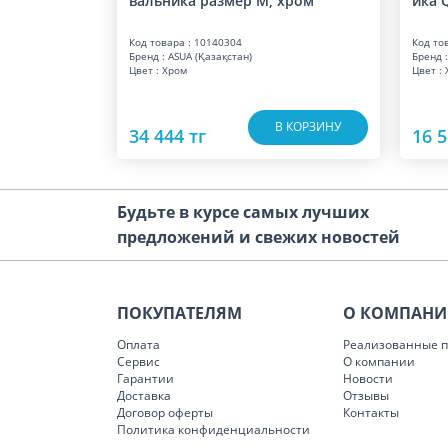
вальника размер M, хром
ика 
Код товара : 10140304
Код то
Бренд : ASUA (Қазақстан)
Бренд :
Цвет : Хром
Цвет :
В КОРЗИНУ
34 444 тг
16 5
Будьте в курсе самых лучших
предложений и свежих новостей
ПОКУПАТЕЛЯМ
О КОМПАН
Оплата
Реализованные п
Сервис
О компании
Гарантии
Новости
Доставка
Отзывы
Договор оферты
Контакты
Политика конфиденциальности