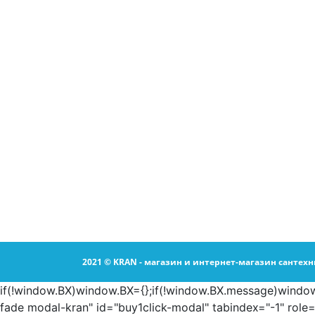
2021 © KRAN - магазин и интернет-магазин сантехн
if(!window.BX)window.BX={};if(!window.BX.message)window.B
fade modal-kran" id="buy1click-modal" tabindex="-1" role