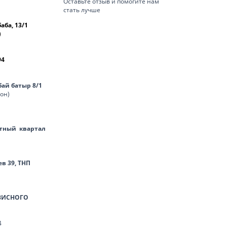
Оставьте отзыв и помогите нам
стать лучше
баба, 13/1
)
94
нбай батыр 8/1
лон)
тный квартал
ев 39, ТНП
ВИСНОГО
4