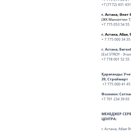
+7 (7172) 431 431
г. Астана, Әнет 
(ЖК Манхэттен 1
+7 775 053 54 55
г. Астана, Абая, 
+ 7 775 000 34 35
г. Астана, Бөге
(Esil STROY - Эта
+7 778 001 52 55
Қарағанды:
Уче
39, Строймарт
+7 775 000 41 45
Өскемен:
Сәтпа
+7 701 234 39 65
МЕНЕДЖЕР СЕР
ЦЕНТРА:
г. Астана, Абая 9