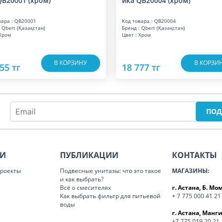
QB20001 (хром)
ика QB20004 (хром)
вара : QB20001
Код товара : QB20004
 Qbert (Қазақстан)
Бренд : Qbert (Қазақстан)
 Хром
Цвет : Хром
В КОРЗИНУ
В КОРЗИ
55 тг
18 777 тг
ИИ
ПУБЛИКАЦИИ
КОНТАКТЫ
роекты
Подвесные унитазы: что это такое
МАГАЗИНЫ:
и как выбрать?
Всё о смесителях
г. Астана, Б. М
Как выбрать фильтр для питьевой
+ 7 775 000 41 21
воды
г. Астана, Манги
+7 775 019 20 21