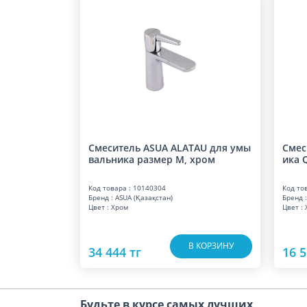
Смеситель ASUA ALATAU для умы
Смес
вальника размер M, хром
ика 
Код товара : 10140304
Код то
Бренд : ASUA (Қазақстан)
Бренд :
Цвет : Хром
Цвет :
В КОРЗИНУ
34 444 тг
16 5
Будьте в курсе самых лучших