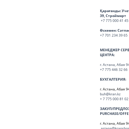
Қарағанды:
Уче
39, Строймарт
+7 775 000 41 45
Өскемен:
Сәтпа
+7 701 234 39 65
МЕНЕДЖЕР СЕР
ЦЕНТРА:
г. Астана, Абая 9
+7 775 446 32 66
БУХГАЛТЕРИЯ:
г. Астана, Абая 9
buh@kran.kz
+ 7 775 000 81 02
ЗАКУП/ПРЕДЛО
PURCHASE/OFFE
г. Астана, Абая 9
astana@kranshop