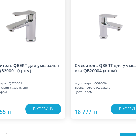
итель QBERT для умывальн
Смеситель QBERT для умыв
QB20001 (хром)
ика QB20004 (хром)
вара : QB20001
Код товара : QB20004
 Qbert (Қазақстан)
Бренд : Qbert (Қазақстан)
 Хром
Цвет : Хром
В КОРЗИНУ
В КОРЗИ
55 тг
18 777 тг