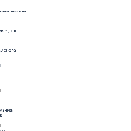
тный квартал
ев 39, ТНП
ВИСНОГО
4
4
ЖЕНИЯ:
R
4
.kz