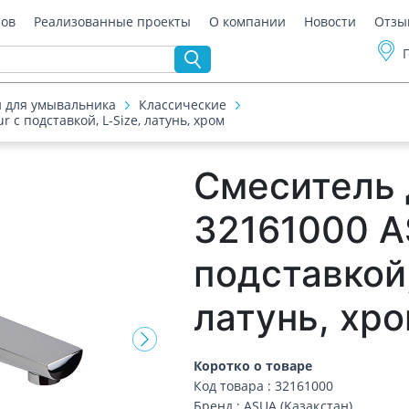
ров
Реализованные проекты
О компании
Новости
Отзы
 для умывальника
Классические
с подставкой, L-Size, латунь, хром
Смеситель 
32161000 A
подставкой,
латунь, хр
Коротко о товаре
Код товара : 32161000
Бренд : ASUA (Қазақстан)