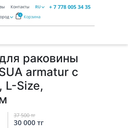
+ 7 778 005 34 35
вы
Контакты
RU
0
Город
Корзина
для раковины
SUA armatur с
 L-Size,
ом
37 500 тг
30 000 тг