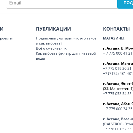
ИИ
ПУБЛИКАЦИИ
КОНТАКТЫ
роекты
Подвесные унитазы: что это такое
МАГАЗИНЫ:
и как выбрать?
Всё о смесителях
г. Астана, Б. М
Как выбрать фильтр для питьевой
+ 7 775 000 41 21
воды
г. Астана, Манги
+7 775 019 20 21
+7 (7172) 431 431
г. Астана, Әнет 
(ЖК Манхэттен 1
+7 775 053 54 55
г. Астана, Абая, 
+ 7 775 000 34 35
г. Астана, Бөге
(Esil STROY - Эта
+7 778 001 52 55