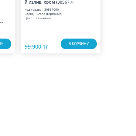
й излив, хром (30
5
6
7
0
0
Код товара : 30567000
Бренд : Grohe (Германия)
Цвет : Глянцевый
ка
НУ
В КОРЗИНУ
99 900 тг