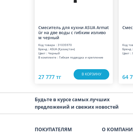
Смеситель для кухни ASUA Armat
Смес
ür на две воды с гибким изливо
м черный
Код товара : 31035970
Код то
Бренд : ASUA (Қазақстан)
Бренд :
Цвет : Черный
Цвет :
В комплекте : Гибкая подводка и крепление
В КОРЗИНУ
27 777 тг
64 7
Будьте в курсе самых лучших
предложений и свежих новостей
ПОКУПАТЕЛЯМ
О КОМПАН