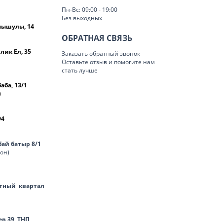
Пн-Вс: 09:00 - 19:00
Без выходных
омышулы, 14
ОБРАТНАЯ СВЯЗЬ
лик Ел, 35
Заказать обратный звонок
Оставьте отзыв и помогите нам
стать лучше
баба, 13/1
)
94
нбай батыр 8/1
лон)
тный квартал
ев 39, ТНП