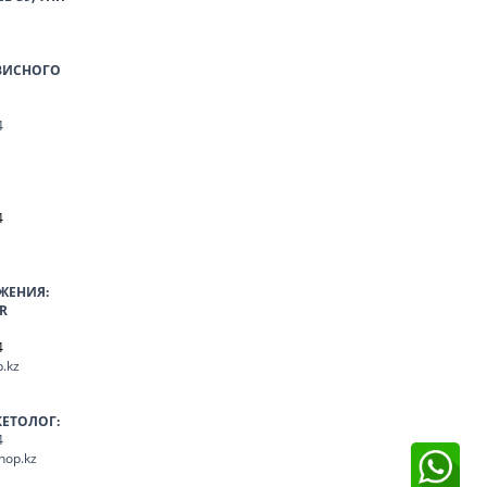
ВИСНОГО
4
4
ЖЕНИЯ:
R
4
.kz
КЕТОЛОГ:
4
hop.kz