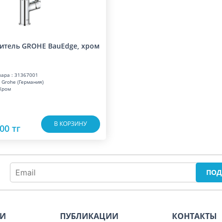
итель GROHE BauEdge, хром
вара : 31367001
 Grohe (Германия)
 Хром
В КОРЗИНУ
00 тг
ИИ
ПУБЛИКАЦИИ
КОНТАКТЫ