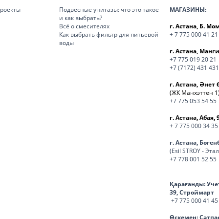
роекты
Подвесные унитазы: что это такое
МАГАЗИНЫ:
и как выбрать?
Всё о смесителях
г. Астана, Б. М
Как выбрать фильтр для питьевой
+ 7 775 000 41 21
воды
г. Астана, Манги
+7 775 019 20 21
+7 (7172) 431 431
г. Астана, Әнет 
(ЖК Манхэттен 1
+7 775 053 54 55
г. Астана, Абая, 
+ 7 775 000 34 35
г. Астана, Бөге
(Esil STROY - Эта
+7 778 001 52 55
Қарағанды:
Уче
39, Строймарт
+7 775 000 41 45
Өскемен:
Сәтпа