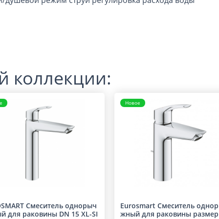
/душевой режим струи регулировка расхода воды
й коллекции:
е
Новое
SMART Смеситель однорыч
Eurosmart Смеситель одно
й для раковины DN 15 XL-SI
жный для раковины размер