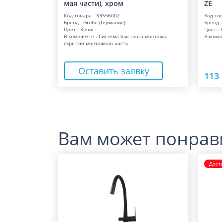
мая части), хром
ZE
Код товара : 33556002
Код то
Бренд : Grohe (Германия)
Бренд :
Цвет : Хром
Цвет :
В комплекте : Система быстрого монтажа,
В комп
скрытая монтажная часть
Оставить заявку
113 
Вам может понрав
Дост