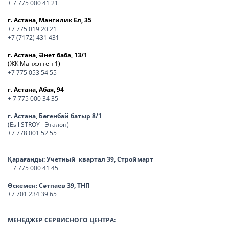
+ 7 775 000 41 21
г. Астана, Мангилик Ел, 35
+7 775 019 20 21
+7 (7172) 431 431
г. Астана, Әнет баба, 13/1
(ЖК Манхэттен 1)
+7 775 053 54 55
г. Астана, Абая, 94
+ 7 775 000 34 35
г. Астана, Бөгенбай батыр 8/1
(Esil STROY - Эталон)
+7 778 001 52 55
Қарағанды:
Учетный квартал 39, Строймарт
+7 775 000 41 45
Өскемен:
Сәтпаев 39, ТНП
+7 701 234 39 65
МЕНЕДЖЕР СЕРВИСНОГО ЦЕНТРА: