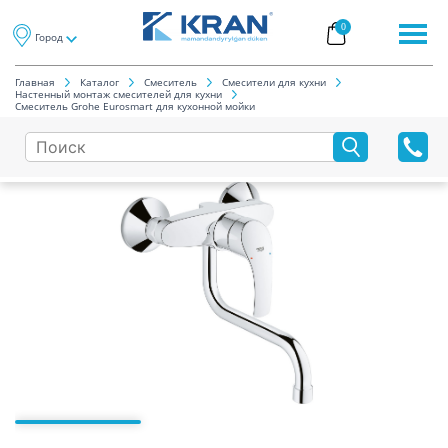
0
Город
Главная
Каталог
Смеситель
Смесители для кухни
Настенный монтаж смесителей для кухни
Смеситель Grohe Eurosmart для кухонной мойки