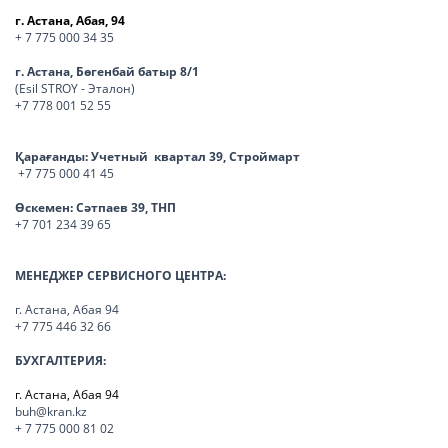
г. Астана, Абая, 94
+ 7 775 000 34 35
г. Астана, Бөгенбай батыр 8/1
(Esil STROY - Эталон)
+7 778 001 52 55
Қарағанды:
Учетный квартал 39, Строймарт
+7 775 000 41 45
Өскемен:
Сәтпаев 39, ТНП
+7 701 234 39 65
МЕНЕДЖЕР СЕРВИСНОГО ЦЕНТРА:
г. Астана, Абая 94
+7 775 446 32 66
БУХГАЛТЕРИЯ:
г. Астана, Абая 94
buh@kran.kz
+ 7 775 000 81 02