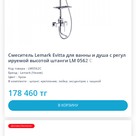
Смеситель Lemark Evitta для ванны и душа с регул
ируемой высотой штанги LM 05
6
2
C
Код товара : LM0562C
Бренд : Lemark (Чехия)
Цвет : Хром
В комплекте : шланг; крепление; лейка; эксцентрик с чашкой
178 460 тг
В КОРЗИНУ
Доставка бесплатно