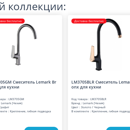
й коллекции:
авка бесплатно
Доставка бесплатно
05GM Смеситель Lemark Br
LM3705BLR Смеситель Lemar
для кухни
onx для кухни
вара : LM3705GM
Код товара : LM3705BLR
 Lemark (Чехия)
Бренд : Lemark (Чехия)
 Графит
Цвет : Золото / Черный
лекте : Крепление, гибкая подводка
В комплекте : Крепление, гибкая подвод