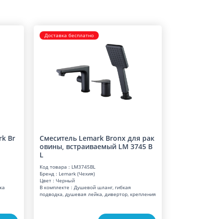
Доставка бесплатно
k Br
Смеситель Lemark Bronx для рак
овины, встраиваемый LM 3745 B
L
Код товара : LM3745BL
Бренд : Lemark (Чехия)
Цвет : Черный
ка
В комплекте : Душевой шланг, гибкая
подводка, душевая лейка, дивертор, крепления