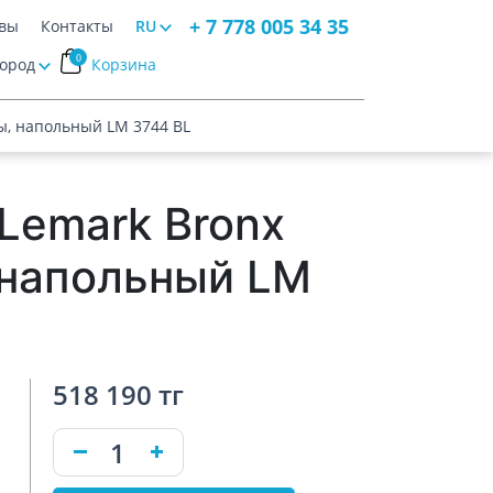
+ 7 778 005 34 35
вы
Контакты
RU
0
Город
Корзина
ы, напольный LM 3744 BL
Lemark Bronx
 напольный LM
518 190 тг