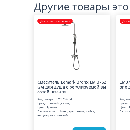
Другие товары это
Доставка бесплатно
Дост
Смеситель Lemark Bronx LM 3762
LM37
GM для душа с регулируемой вы
onx 
сотой штанги
Код товара : LM3762GM
Код то
Бренд : Lemark (Чехия)
Бренд :
Цвет : Графит
Цвет :
В комплекте : Шланг; крепление; лейка;
В комп
эксцентрик с чашкой