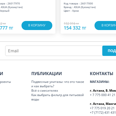
вара : 26017970
Код товара : 26017000
 ASUA (Қазақстан)
Бренд : ASUA (Қазақстан)
 Черный
Цвет : Хром
2 тг
192 916 тг
В КОРЗИНУ
В КОРЗИ
777 тг
154 332 тг
ИИ
ПУБЛИКАЦИИ
КОНТАКТЫ
роекты
Подвесные унитазы: что это такое
МАГАЗИНЫ:
и как выбрать?
Всё о смесителях
г. Астана, Б. М
Как выбрать фильтр для питьевой
+ 7 775 000 41 21
воды
г. Астана, Манги
+7 775 019 20 21
+7 (7172) 431 431