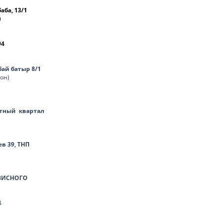
баба, 13/1
)
94
нбай батыр 8/1
лон)
тный квартал
ев 39, ТНП
ВИСНОГО
4