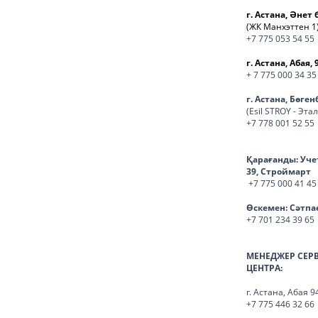
г. Астана, Әнет 
(ЖК Манхэттен 1
+7 775 053 54 55
г. Астана, Абая, 
+ 7 775 000 34 35
г. Астана, Бөге
(Esil STROY - Эта
+7 778 001 52 55
Қарағанды:
Уче
39, Строймарт
+7 775 000 41 45
Өскемен:
Сәтпа
+7 701 234 39 65
МЕНЕДЖЕР СЕР
ЦЕНТРА:
г. Астана, Абая 9
+7 775 446 32 66