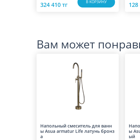
В КОРЗИНУ
324 410 тг
128 
Вам может понрав
Напольный смеситель для ванн
Напо
ы Asua armatur Life латунь бронз
ы As
а
ый