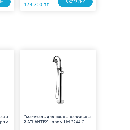
НУ
В КОРЗИНУ
173 200 тг
ванн
Смеситель для ванны напольны
хром
й ATLANTISS , хром LM 3244 C