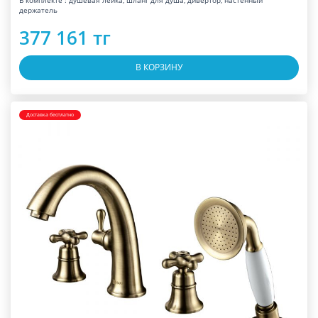
В комплекте : душевая лейка, шланг для душа, дивертор, настенный
держатель
377 161 тг
В КОРЗИНУ
Доставка бесплатно