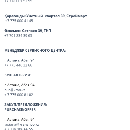
+7 778 001 52 55
Қарағанды:
Учетный квартал 39, Строймарт
+7 775 000 41 45
Өскемен:
Сәтпаев 39, ТНП
+7 701 234 39 65
МЕНЕДЖЕР СЕРВИСНОГО ЦЕНТРА:
г. Астана, Абая 94
+7 775 446 32 66
БУХГАЛТЕРИЯ:
г. Астана, Абая 94
buh@kran.kz
+ 7 775 000 81 02
ЗАКУП/ПРЕДЛОЖЕНИЯ:
PURCHASE/OFFER
г. Астана, Абая 94
astana@kranshop.kz
+ 7 778 306 66 55