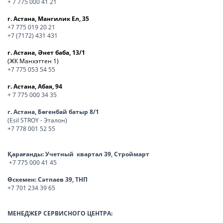
+ 7 775 000 41 21
г. Астана, Мангилик Ел, 35
+7 775 019 20 21
+7 (7172) 431 431
г. Астана, Әнет баба, 13/1
(ЖК Манхэттен 1)
+7 775 053 54 55
г. Астана, Абая, 94
+ 7 775 000 34 35
г. Астана, Бөгенбай батыр 8/1
(Esil STROY - Эталон)
+7 778 001 52 55
Қарағанды:
Учетный квартал 39, Строймарт
+7 775 000 41 45
Өскемен:
Сәтпаев 39, ТНП
+7 701 234 39 65
МЕНЕДЖЕР СЕРВИСНОГО ЦЕНТРА: