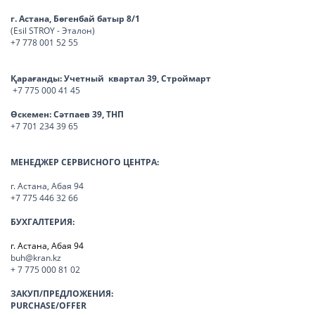
г. Астана, Бөгенбай батыр 8/1
(Esil STROY - Эталон)
+7 778 001 52 55
Қарағанды:
Учетный квартал 39, Строймарт
+7 775 000 41 45
Өскемен:
Сәтпаев 39, ТНП
+7 701 234 39 65
МЕНЕДЖЕР СЕРВИСНОГО ЦЕНТРА:
г. Астана, Абая 94
+7 775 446 32 66
БУХГАЛТЕРИЯ:
г. Астана, Абая 94
buh@kran.kz
+ 7 775 000 81 02
ЗАКУП/ПРЕДЛОЖЕНИЯ:
PURCHASE/OFFER