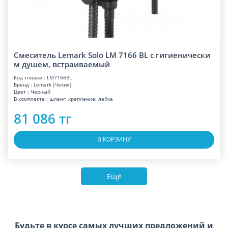
Смеситель Lemark Solo LM 7166 BL с гигиенически
м душем, встраиваемый
Код товара : LM7166BL
Бренд : Lemark (Чехия)
Цвет : Черный
В комплекте : шланг; крепление; лейка
81 086 тг
В КОРЗИНУ
Ещё
Будьте в курсе самых лучших предложений и