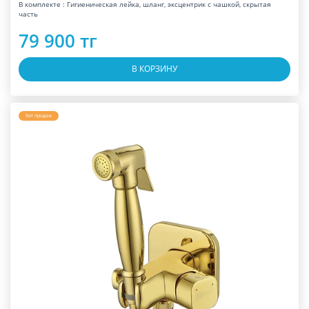
В комплекте : Гигиеническая лейка, шланг, эксцентрик с чашкой, скрытая
часть
79 900 тг
В КОРЗИНУ
Хит продаж