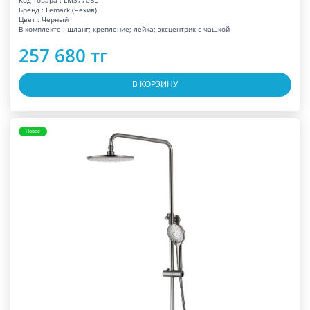
Бренд : Lemark (Чехия)
Цвет : Черный
В комплекте : шланг; крепление; лейка; эксцентрик с чашкой
257 680 тг
В КОРЗИНУ
Новое