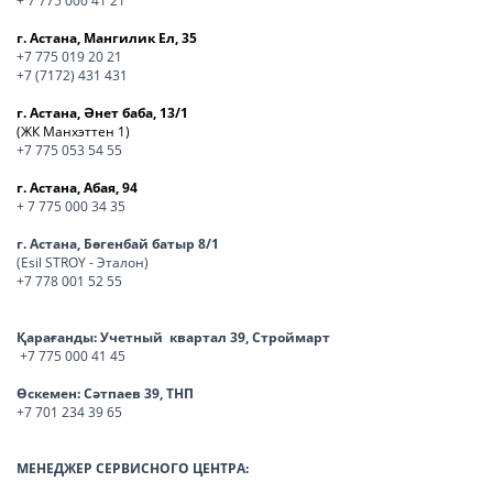
+ 7 775 000 41 21
г. Астана, Мангилик Ел, 35
+7 775 019 20 21
+7 (7172) 431 431
г. Астана, Әнет баба, 13/1
(ЖК Манхэттен 1)
+7 775 053 54 55
г. Астана, Абая, 94
+ 7 775 000 34 35
г. Астана, Бөгенбай батыр 8/1
(Esil STROY - Эталон)
+7 778 001 52 55
Қарағанды:
Учетный квартал 39, Строймарт
+7 775 000 41 45
Өскемен:
Сәтпаев 39, ТНП
+7 701 234 39 65
МЕНЕДЖЕР СЕРВИСНОГО ЦЕНТРА: