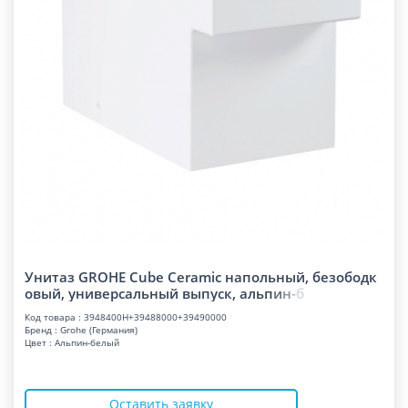
Унитаз GROHE Cube Ceramic напольный, безободк
овый, универсальный выпуск, аль
п
и
н
-
б
Код товара : 3948400H+39488000+39490000
Бренд : Grohe (Германия)
Цвет : Альпин-белый
Оставить заявку