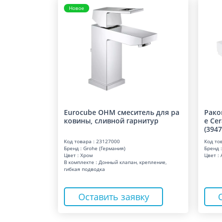
Новое
Eurocube OHM смеситель для ра
Рако
ковины, сливной гарнитур
e Ce
(394
Код товара : 23127000
Код то
Бренд : Grohe (Германия)
Бренд :
Цвет : Хром
Цвет :
В комплекте : Донный клапан, крепление,
гибкая подводка
Оставить заявку