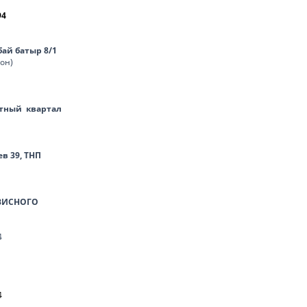
94
нбай батыр 8/1
лон)
тный квартал
ев 39, ТНП
ВИСНОГО
4
4