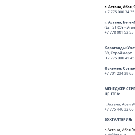
г. Астана, Абая, 
+ 7 775 000 34 35
г. Астана, Бөге
(Esil STROY - Эта
+7 778 001 52 55
Қарағанды:
Уче
39, Строймарт
+7 775 000 41 45
Өскемен:
Сәтпа
+7 701 234 39 65
МЕНЕДЖЕР СЕР
ЦЕНТРА:
г. Астана, Абая 9
+7 775 446 32 66
БУХГАЛТЕРИЯ:
г. Астана, Абая 9
buh@kran.kz