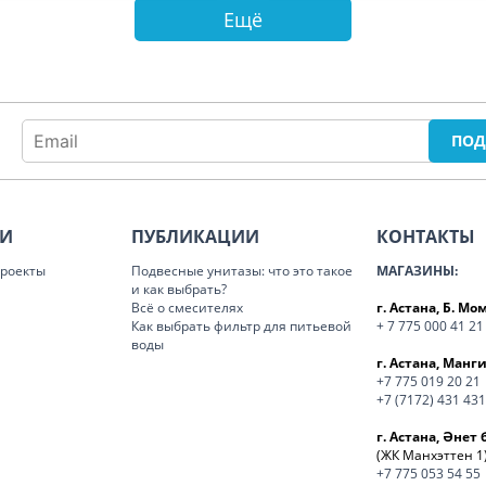
Ещё
ИИ
ПУБЛИКАЦИИ
КОНТАКТЫ
роекты
Подвесные унитазы: что это такое
МАГАЗИНЫ:
и как выбрать?
Всё о смесителях
г. Астана, Б. М
Как выбрать фильтр для питьевой
+ 7 775 000 41 21
воды
г. Астана, Манги
+7 775 019 20 21
+7 (7172) 431 431
г. Астана, Әнет 
(ЖК Манхэттен 1
+7 775 053 54 55