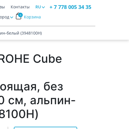
+ 7 778 005 34 35
вы
Контакты
RU
0
Город
Корзина
пин-белый (3948100H)
GROHE Cube
оящая, без
0 см, альпин-
8100H)