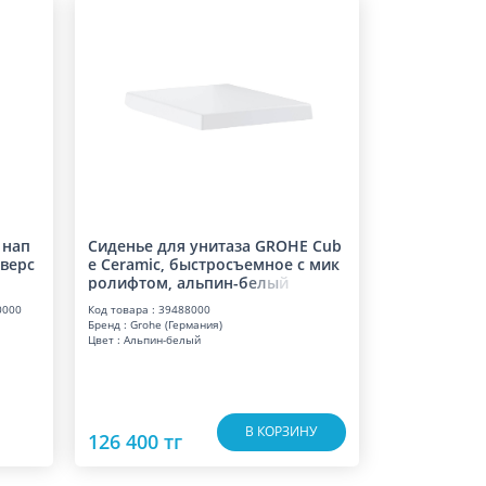
 нап
Сиденье для унитаза GROHE Cub
верс
e Ceramic, быстросъемное с мик
ролифтом, альпин-
б
е
л
ы
й
0000
Код товара : 39488000
Бренд : Grohe (Германия)
Цвет : Альпин-белый
В КОРЗИНУ
126 400 тг