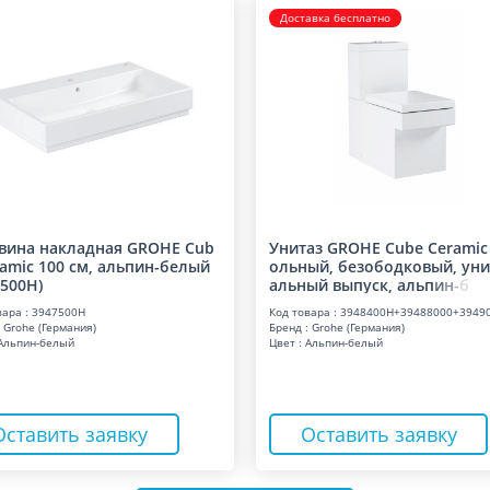
Доставка бесплатно
вина накладная GROHE Cub
Унитаз GROHE Cube Ceramic
ramic 100 см, альпин-белый
ольный, безободковый, уни
7500H)
альный выпуск, аль
п
и
н
-
б
вара : 3947500H
Код товара : 3948400H+39488000+3949
 Grohe (Германия)
Бренд : Grohe (Германия)
 Альпин-белый
Цвет : Альпин-белый
Оставить заявку
Оставить заявку