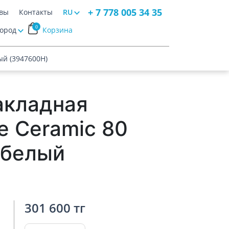
+ 7 778 005 34 35
вы
Контакты
RU
0
Город
Корзина
ый (3947600H)
акладная
 Ceramic 80
-белый
)
301 600 тг