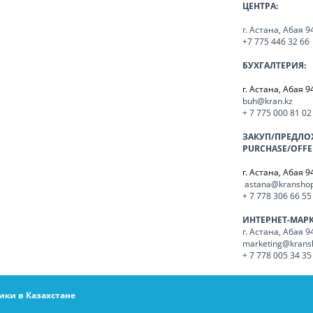
ЦЕНТРА:
г. Астана, Абая 9
+7 775 446 32 66
БУХГАЛТЕРИЯ:
г. Астана, Абая 9
buh@kran.kz
+ 7 775 000 81 02
ЗАКУП/ПРЕДЛО
PURCHASE/OFFE
г. Астана, Абая 9
astana@kranshop
+ 7 778 306 66 55
ИНТЕРНЕТ-МАР
г. Астана, Абая 9
marketing@krans
+ 7 778 005 34 35
ики в Казахстане