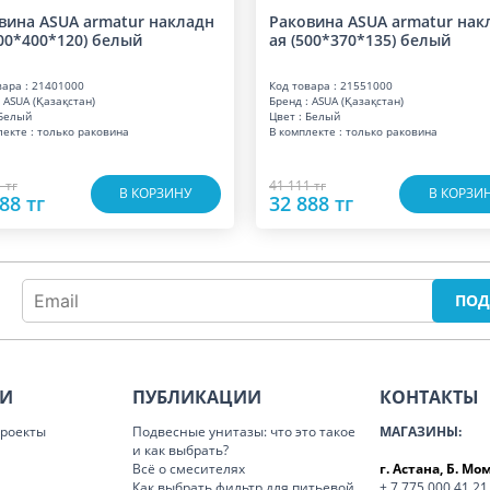
вина ASUA armatur накладн
Раковина ASUA armatur нак
400*400*120) белый
ая (500*370*135) белый
вара : 21401000
Код товара : 21551000
 ASUA (Қазақстан)
Бренд : ASUA (Қазақстан)
 Белый
Цвет : Белый
лекте : только раковина
В комплекте : только раковина
 тг
41 111 тг
В КОРЗИНУ
В КОРЗИ
88 тг
32 888 тг
ИИ
ПУБЛИКАЦИИ
КОНТАКТЫ
роекты
Подвесные унитазы: что это такое
МАГАЗИНЫ:
и как выбрать?
Всё о смесителях
г. Астана, Б. М
Как выбрать фильтр для питьевой
+ 7 775 000 41 21