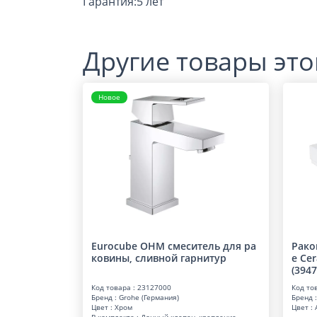
Гарантия:5 лет
Другие товары это
Новое
Eurocube OHM смеситель для ра
Рако
ковины, сливной гарнитур
e Ce
(394
Код товара : 23127000
Код то
Бренд : Grohe (Германия)
Бренд :
Цвет : Хром
Цвет :