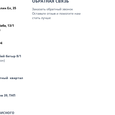
ОБРАТНАЯ СВЯЗЬ
лик Ел, 35
Заказать обратный звонок
Оставьте отзыв и помогите нам
стать лучше
баба, 13/1
)
94
нбай батыр 8/1
лон)
тный квартал
ев 39, ТНП
ВИСНОГО