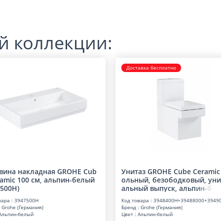
й коллекции:
Доставка бесплатно
вина накладная GROHE Cub
Унитаз GROHE Cube Ceramic
ramic 100 см, альпин-белый
ольный, безободковый, уни
7500H)
альный выпуск, аль
п
и
н
-
б
вара : 3947500H
Код товара : 3948400H+39488000+3949
 Grohe (Германия)
Бренд : Grohe (Германия)
 Альпин-белый
Цвет : Альпин-белый