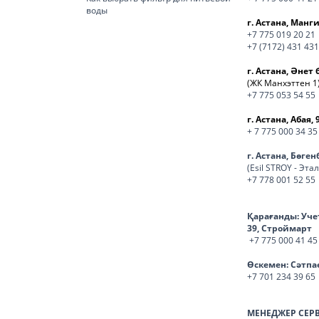
воды
г. Астана, Манги
+7 775 019 20 21
+7 (7172) 431 431
г. Астана, Әнет 
(ЖК Манхэттен 1
+7 775 053 54 55
г. Астана, Абая, 
+ 7 775 000 34 35
г. Астана, Бөге
(Esil STROY - Эта
+7 778 001 52 55
Қарағанды:
Уче
39, Строймарт
+7 775 000 41 45
Өскемен:
Сәтпа
+7 701 234 39 65
МЕНЕДЖЕР СЕР