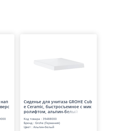
 нап
Сиденье для унитаза GROHE Cub
верс
e Ceramic, быстросъемное с мик
ролифтом, альпин-
б
е
л
ы
й
0000
Код товара : 39488000
Бренд : Grohe (Германия)
Цвет : Альпин-белый