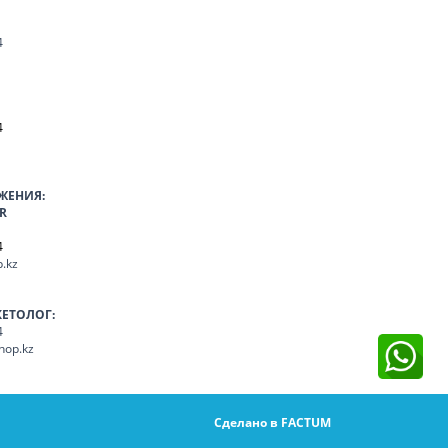
4
4
ЖЕНИЯ:
R
4
.kz
КЕТОЛОГ:
4
hop.kz
Сделано в FACTUM