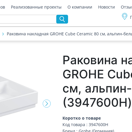
ров
Реализованные проекты
О компании
Новости
Отзы
Раковина накладная GROHE Cube Ceramic 80 см, альпин-бел
Раковина н
GROHE Cube
см, альпин
(3947600H
Коротко о товаре
Код товара : 3947600H
Бренд : Grohe (Германия)