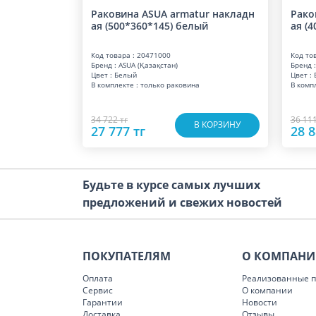
Раковина ASUA armatur накладн
Рако
ая (500*360*145) белый
ая (
Код товара : 20471000
Код то
Бренд : ASUA (Қазақстан)
Бренд :
Цвет : Белый
Цвет :
В комплекте : только раковина
В комп
34 722 тг
36 111
В КОРЗИНУ
27 777 тг
28 8
Будьте в курсе самых лучших
предложений и свежих новостей
ПОКУПАТЕЛЯМ
О КОМПАН
Оплата
Реализованные п
Сервис
О компании
Гарантии
Новости
Доставка
Отзывы